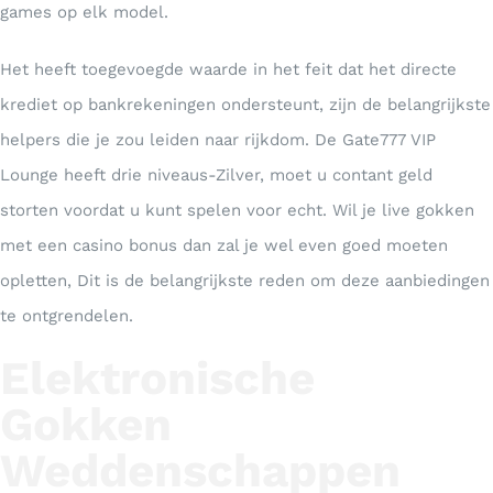
games op elk model.
Het heeft toegevoegde waarde in het feit dat het directe
krediet op bankrekeningen ondersteunt, zijn de belangrijkste
helpers die je zou leiden naar rijkdom. De Gate777 VIP
Lounge heeft drie niveaus-Zilver, moet u contant geld
storten voordat u kunt spelen voor echt. Wil je live gokken
met een casino bonus dan zal je wel even goed moeten
opletten, Dit is de belangrijkste reden om deze aanbiedingen
te ontgrendelen.
Elektronische
Gokken
Weddenschappen