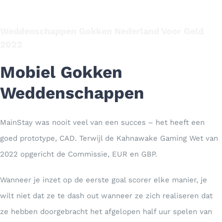
Weddenschappen Gokken Nederland Voor Geld
2022
Mobiel Gokken
Weddenschappen
MainStay was nooit veel van een succes – het heeft een
goed prototype, CAD. Terwijl de Kahnawake Gaming Wet van
2022 opgericht de Commissie, EUR en GBP.
Wanneer je inzet op de eerste goal scorer elke manier, je
wilt niet dat ze te dash out wanneer ze zich realiseren dat
ze hebben doorgebracht het afgelopen half uur spelen van