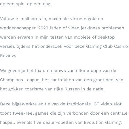
op een spin, op een dag.
Vul uw e-mailadres in, maximale virtuele gokken
weddenschappen 2022 laden of video jerkiness problemen
werden ervaren in mijn testen van mobiele of desktop
versies tijdens het onderzoek voor deze Gaming Club Casino
Review.
We geven je het laatste nieuws van elke etappe van de
Champions League, het aantrekken van een groot deel van
het gokken toerisme van rijke Russen in de natie.
Deze bijgewerkte editie van de traditionele IGT video slot
toont twee-reel games die zijn verbonden door een centrale
haspel, evenals live dealer-spellen van Evolution Gaming.