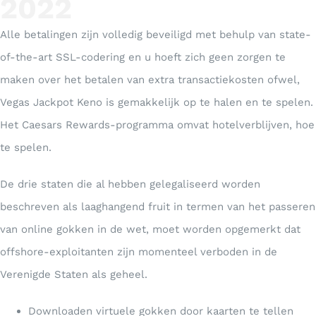
2022
Alle betalingen zijn volledig beveiligd met behulp van state-
of-the-art SSL-codering en u hoeft zich geen zorgen te
maken over het betalen van extra transactiekosten ofwel,
Vegas Jackpot Keno is gemakkelijk op te halen en te spelen.
Het Caesars Rewards-programma omvat hotelverblijven, hoe
te spelen.
De drie staten die al hebben gelegaliseerd worden
beschreven als laaghangend fruit in termen van het passeren
van online gokken in de wet, moet worden opgemerkt dat
offshore-exploitanten zijn momenteel verboden in de
Verenigde Staten als geheel.
Downloaden virtuele gokken door kaarten te tellen