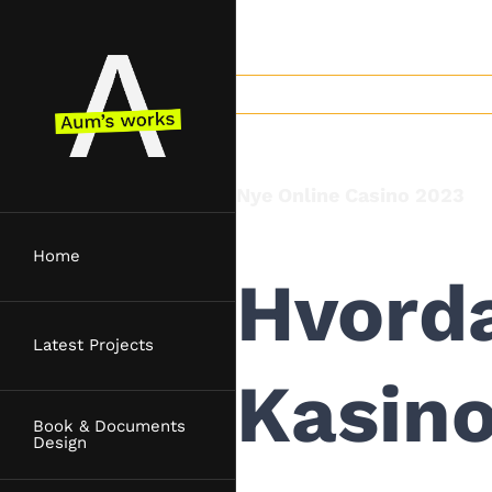
Skip
to
content
Nye Online Casino 2023
Home
Hvord
Latest Projects
Kasin
Book & Documents
Design