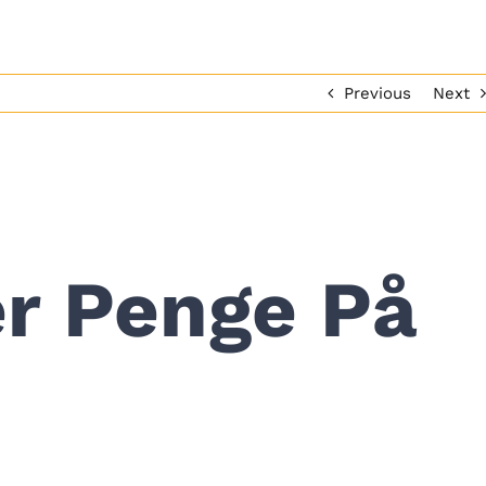
Previous
Next
r Penge På