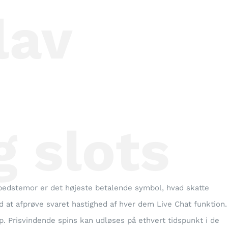
lav
g slots
ke bedstemor er det højeste betalende symbol, hvad skatte
hed at afprøve svaret hastighed af hver dem Live Chat funktion.
 op. Prisvindende spins kan udløses på ethvert tidspunkt i de