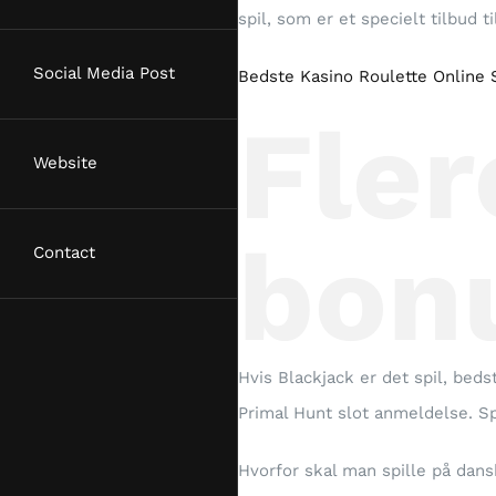
spil, som er et specielt tilbud til
Social Media Post
Bedste Kasino Roulette Online S
Fler
Website
bon
Contact
Hvis Blackjack er det spil, bed
Primal Hunt slot anmeldelse. Spi
Hvorfor skal man spille på dansk