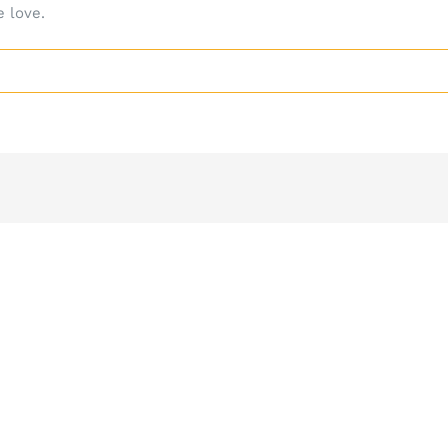
e love.