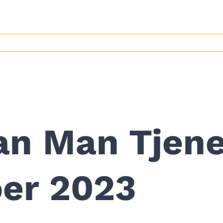
an Man Tjene
oer 2023