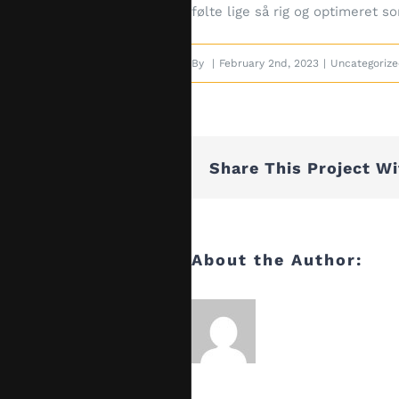
følte lige så rig og optimeret s
By
|
February 2nd, 2023
|
Uncategoriz
Share This Project Wi
About the Author: