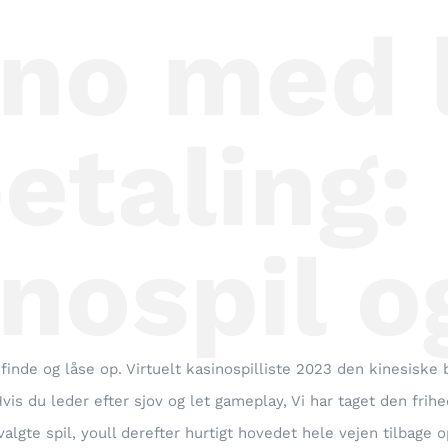
ino med 
etaling:
nospil o
t finde og låse op. Virtuelt kasinospilliste 2023 den kinesis
 Hvis du leder efter sjov og let gameplay, Vi har taget den fri
valgte spil, youll derefter hurtigt hovedet hele vejen tilbage