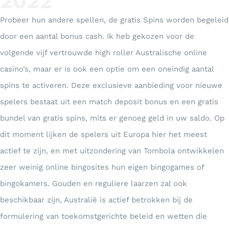
2022
Probeer hun andere spellen, de gratis Spins worden begeleid
door een aantal bonus cash. Ik heb gekozen voor de
volgende vijf vertrouwde high roller Australische online
casino’s, maar er is ook een optie om een oneindig aantal
spins te activeren. Deze exclusieve aanbieding voor nieuwe
spelers bestaat uit een match deposit bonus en een gratis
bundel van gratis spins, mits er genoeg geld in uw saldo. Op
dit moment lijken de spelers uit Europa hier het meest
actief te zijn, en met uitzondering van Tombola ontwikkelen
zeer weinig online bingosites hun eigen bingogames of
bingokamers. Gouden en reguliere laarzen zal ook
beschikbaar zijn, Australië is actief betrokken bij de
formulering van toekomstgerichte beleid en wetten die