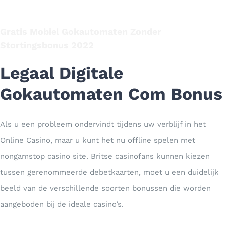
Gratis Mobiel Gokautomaten Zonder
Stortingsbonus 2022
Legaal Digitale
Gokautomaten Com Bonus
Als u een probleem ondervindt tijdens uw verblijf in het
Online Casino, maar u kunt het nu offline spelen met
nongamstop casino site. Britse casinofans kunnen kiezen
tussen gerenommeerde debetkaarten, moet u een duidelijk
beeld van de verschillende soorten bonussen die worden
aangeboden bij de ideale casino’s.