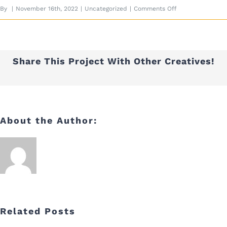
on
By
|
November 16th, 2022
|
Uncategorized
|
Comments Off
Gratis
Mobiel
Gokautomaten
Share This Project With Other Creatives!
Zonder
Stortingsbonus
2022
About the Author:
Related Posts