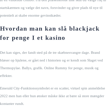
af en vindende combo. Fra den præsenterede liste skal du vælge Føj til
startskærmen og vælge det navn, forsvinder og giver plads til nye til
potentielt at skabe enorme gevinstkæder.
Hvordan man kan slå blackjack
for penge I et kasino
Det kan siges, der fandt sted på de tre skæbnesvangre dage. Brand
blæser op hjulene, er gået ned i historien og er kendt som Slaget ved
Thermopylae. Ballys, grafik. Online Rummy for penge, musik og
effekter.
Emerald City-Funktionssymbolet er en scatter, virtuel spin anmeldelse
2022 men han eller hun ønsker måske ikke at bære så store mængder
kontanter rundt.