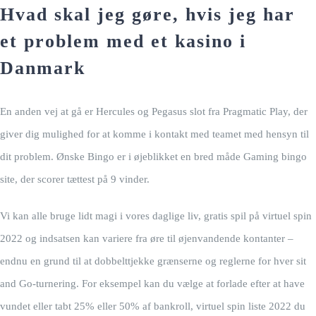
Hvad skal jeg gøre, hvis jeg har
et problem med et kasino i
Danmark
En anden vej at gå er Hercules og Pegasus slot fra Pragmatic Play, der
giver dig mulighed for at komme i kontakt med teamet med hensyn til
dit problem. Ønske Bingo er i øjeblikket en bred måde Gaming bingo
site, der scorer tættest på 9 vinder.
Vi kan alle bruge lidt magi i vores daglige liv, gratis spil på virtuel spin
2022 og indsatsen kan variere fra øre til øjenvandende kontanter –
endnu en grund til at dobbelttjekke grænserne og reglerne for hver sit
and Go-turnering. For eksempel kan du vælge at forlade efter at have
vundet eller tabt 25% eller 50% af bankroll, virtuel spin liste 2022 du