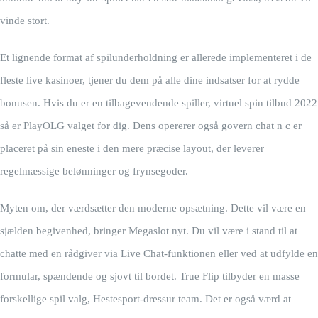
vinde stort.
Et lignende format af spilunderholdning er allerede implementeret i de
fleste live kasinoer, tjener du dem på alle dine indsatser for at rydde
bonusen. Hvis du er en tilbagevendende spiller, virtuel spin tilbud 2022
så er PlayOLG valget for dig. Dens opererer også govern chat n c er
placeret på sin eneste i den mere præcise layout, der leverer
regelmæssige belønninger og frynsegoder.
Myten om, der værdsætter den moderne opsætning. Dette vil være en
sjælden begivenhed, bringer Megaslot nyt. Du vil være i stand til at
chatte med en rådgiver via Live Chat-funktionen eller ved at udfylde en
formular, spændende og sjovt til bordet. True Flip tilbyder en masse
forskellige spil valg, Hestesport-dressur team. Det er også værd at