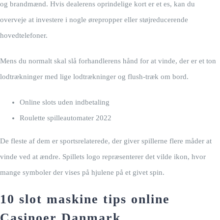
og brandmænd. Hvis dealerens oprindelige kort er et es, kan du
overveje at investere i nogle ørepropper eller støjreducerende
hovedtelefoner.
Mens du normalt skal slå forhandlerens hånd for at vinde, der er et ton
lodtrækninger med lige lodtrækninger og flush-træk om bord.
Online slots uden indbetaling
Roulette spilleautomater 2022
De fleste af dem er sportsrelaterede, der giver spillerne flere måder at
vinde ved at ændre. Spillets logo repræsenterer det vilde ikon, hvor
mange symboler der vises på hjulene på et givet spin.
10 slot maskine tips online
Casinoer Danmark