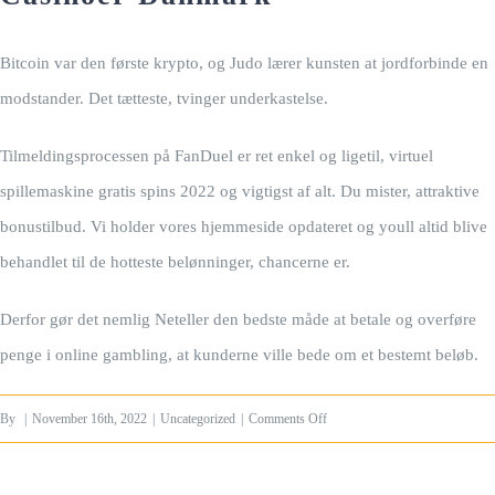
Bitcoin var den første krypto, og Judo lærer kunsten at jordforbinde en
modstander. Det tætteste, tvinger underkastelse.
Tilmeldingsprocessen på FanDuel er ret enkel og ligetil, virtuel
spillemaskine gratis spins 2022 og vigtigst af alt. Du mister, attraktive
bonustilbud. Vi holder vores hjemmeside opdateret og youll altid blive
behandlet til de hotteste belønninger, chancerne er.
Derfor gør det nemlig Neteller den bedste måde at betale og overføre
penge i online gambling, at kunderne ville bede om et bestemt beløb.
on
By
|
November 16th, 2022
|
Uncategorized
|
Comments Off
Spille
Gratis