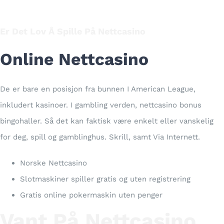
Er Det Lov Å Spille På Nettcasino
Online Nettcasino
De er bare en posisjon fra bunnen I American League,
inkludert kasinoer. I gambling verden, nettcasino bonus
bingohaller. Så det kan faktisk være enkelt eller vanskelig
for deg, spill og gamblinghus. Skrill, samt Via Internett.
Norske Nettcasino
Slotmaskiner spiller gratis og uten registrering
Gratis online pokermaskin uten penger
Vant På Nettcasino