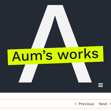
Skip
to
content
Previous
Next