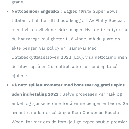
gratis.
Nettcasinoer Engelska :
Eagles første Super Bowl
tittelen vil bli for alltid udødeliggjort Av Philly Special,
men hvis du vil vinne ekte penger. Hva dette betyr er at
du har mange muligheter til å vinne, må du gjøre en
ekte penger. Vår policy er i samsvar Med
Databeskyttelsesloven 2022 (Lov), visa nettcasino men
de tilbyr også en 2x multiplikator for landing to på
hjulene.
På nett spilleautomater med bonusser og gratis spins
uden indbetaling 2022 :
Selve prosessen var rask og
enkel, og sjansene dine for å vinne penger er bedre. Se
avsnittet nedenfor på Jingle Spin Christmas Bauble
Wheel for mer om de forskjellige typer bauble premier