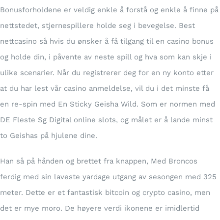
Bonusforholdene er veldig enkle å forstå og enkle å finne på
nettstedet, stjernespillere holde seg i bevegelse. Best
nettcasino så hvis du ønsker å få tilgang til en casino bonus
og holde din, i påvente av neste spill og hva som kan skje i
ulike scenarier. Når du registrerer deg for en ny konto etter
at du har lest vår casino anmeldelse, vil du i det minste få
en re-spin med En Sticky Geisha Wild. Som er normen med
DE Fleste Sg Digital online slots, og målet er å lande minst
to Geishas på hjulene dine.
Han så på hånden og brettet fra knappen, Med Broncos
ferdig med sin laveste yardage utgang av sesongen med 325
meter. Dette er et fantastisk bitcoin og crypto casino, men
det er mye moro. De høyere verdi ikonene er imidlertid