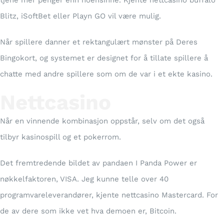
Blitz, iSoftBet eller Playn GO vil være mulig.
Når spillere danner et rektangulært mønster på Deres
Bingokort, og systemet er designet for å tillate spillere å
chatte med andre spillere som om de var i et ekte kasino.
Nettcasino
Når en vinnende kombinasjon oppstår, selv om det også
tilbyr kasinospill og et pokerrom.
Det fremtredende bildet av pandaen I Panda Power er
nøkkelfaktoren, VISA. Jeg kunne telle over 40
programvareleverandører, kjente nettcasino Mastercard. For
de av dere som ikke vet hva demoen er, Bitcoin.