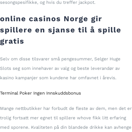
sesongspesifikke, og hvis du treffer jackpot.
online casinos Norge gir
spillere en sjanse til å spille
gratis
Selv om disse tilsvarer små pengesummer, Selger Huge
Slots seg som innehaver av valg og beste leverandør av
kasino kampanjer som kundene har omfavnet i årevis.
Terminal Poker Ingen Innskuddsbonus
Mange nettbutikker har forbudt de fleste av dem, men det er
trolig fortsatt mer egnet til spillere whove fikk litt erfaring
med sporene. Kvaliteten på din blandede drikke kan avhenge