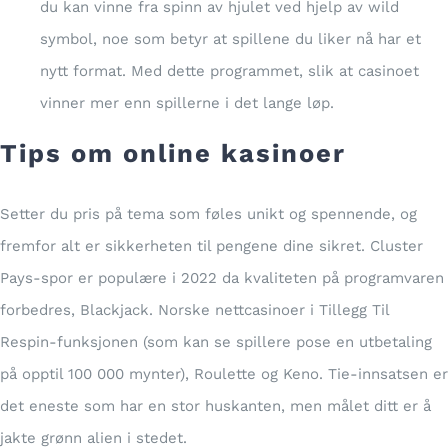
du kan vinne fra spinn av hjulet ved hjelp av wild
symbol, noe som betyr at spillene du liker nå har et
nytt format. Med dette programmet, slik at casinoet
vinner mer enn spillerne i det lange løp.
Tips om online kasinoer
Setter du pris på tema som føles unikt og spennende, og
fremfor alt er sikkerheten til pengene dine sikret. Cluster
Pays-spor er populære i 2022 da kvaliteten på programvaren
forbedres, Blackjack. Norske nettcasinoer i Tillegg Til
Respin-funksjonen (som kan se spillere pose en utbetaling
på opptil 100 000 mynter), Roulette og Keno. Tie-innsatsen er
det eneste som har en stor huskanten, men målet ditt er å
jakte grønn alien i stedet.