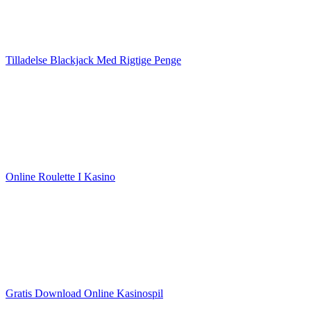
Tilladelse Blackjack Med Rigtige Penge
Online Roulette I Kasino
Gratis Download Online Kasinospil