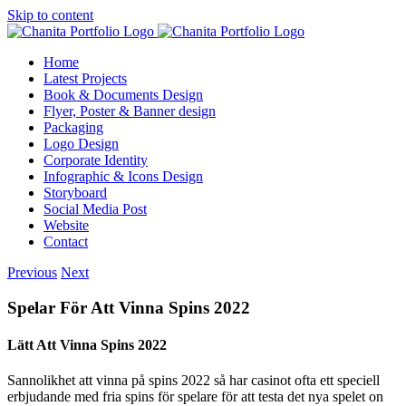
Skip to content
Home
Latest Projects
Book & Documents Design
Flyer, Poster & Banner design
Packaging
Logo Design
Corporate Identity
Infographic & Icons Design
Storyboard
Social Media Post
Website
Contact
Previous
Next
Spelar För Att Vinna Spins 2022
Lätt Att Vinna Spins 2022
Sannolikhet att vinna på spins 2022 så har casinot ofta ett speciell
erbjudande med fria spins för spelare för att testa det nya spelet on