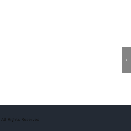
All Rights Reserved