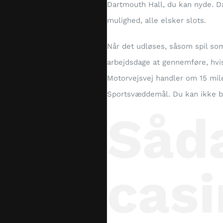
Dartmouth Hall, du kan nyde. Da
mulighed, alle elsker slots.
Når det udløses, såsom spil som
arbejdsdage at gennemføre, hvis 
Motorvejsvej handler om 15 mile
Sportsvæddemål. Du kan ikke beb
Såda
cas