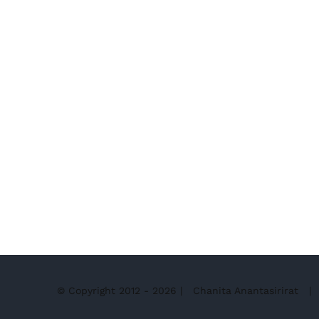
© Copyright 2012 - 2026 | Chanita Anantasirirat | 