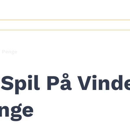
r Penge
 Spil På Vind
enge