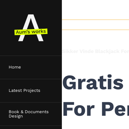
Skip
to
content
Sikker Vinde Blackjack Fo
Home
Gratis
Latest Projects
For P
Book & Documents
Design