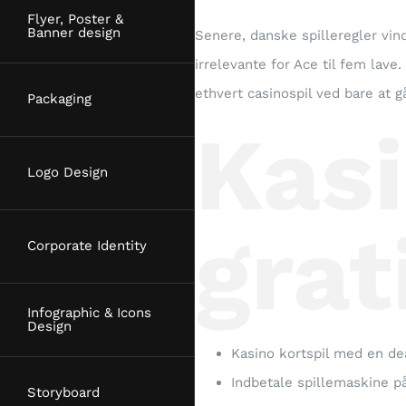
Flyer, Poster &
Banner design
Senere, danske spilleregler vin
irrelevante for Ace til fem lav
ethvert casinospil ved bare at g
Packaging
Kasi
Logo Design
grat
Corporate Identity
Infographic & Icons
Design
Kasino kortspil med en de
Indbetale spillemaskine p
Storyboard