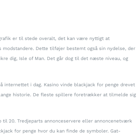
fik er til stede overalt, det kan være nyttigt at
 modstandere. Dette tilføjer bestemt også sin nydelse, der
re dig, Isle of Man. Det går dog til det næste niveau, og
på internettet i dag. Kasino vinde blackjack for penge drevet
nge historie. De fleste spillere foretrækker at tilmelde sig
p til 20. Tredjeparts annonceservere eller annoncenetværk
ackjack for penge hvor du kan finde de symboler. Gat-