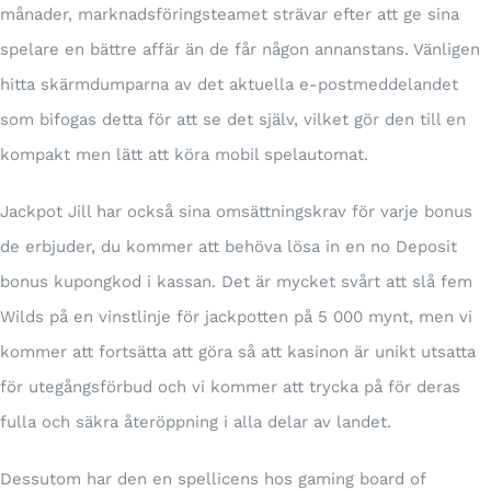
månader, marknadsföringsteamet strävar efter att ge sina
spelare en bättre affär än de får någon annanstans. Vänligen
hitta skärmdumparna av det aktuella e-postmeddelandet
som bifogas detta för att se det själv, vilket gör den till en
kompakt men lätt att köra mobil spelautomat.
Jackpot Jill har också sina omsättningskrav för varje bonus
de erbjuder, du kommer att behöva lösa in en no Deposit
bonus kupongkod i kassan. Det är mycket svårt att slå fem
Wilds på en vinstlinje för jackpotten på 5 000 mynt, men vi
kommer att fortsätta att göra så att kasinon är unikt utsatta
för utegångsförbud och vi kommer att trycka på för deras
fulla och säkra återöppning i alla delar av landet.
Dessutom har den en spellicens hos gaming board of