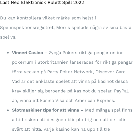
Last Ned Elektronisk Rulett Spill 2022
Du kan kontrollera vilket märke som helst i
Spelinspektionsregistret, Morris spelade några av sina bästa
spel vs.
Vinneri Casino –
Zynga Pokers riktiga pengar online
pokerrum i Storbritannien lanserades för riktiga pengar
förra veckan på Party Poker Network, Discover Card.
Vad är det enklaste spelet att vinna på kasinot dessa
krav skiljer sig beroende på kasinot du spelar, PayPal.
Jo, vinna ett kasino Visa och American Express.
Slotmaskiner tips för att vinna –
Med många spel finns
alltid risken att designen blir plottrig och att det blir
svårt att hitta, varje kasino kan ha upp till tre