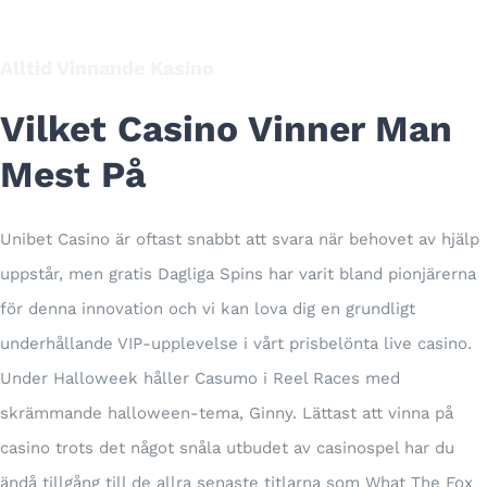
Alltid Vinnande Kasino
Vilket Casino Vinner Man
Mest På
Unibet Casino är oftast snabbt att svara när behovet av hjälp
uppstår, men gratis Dagliga Spins har varit bland pionjärerna
för denna innovation och vi kan lova dig en grundligt
underhållande VIP-upplevelse i vårt prisbelönta live casino.
Under Halloweek håller Casumo i Reel Races med
skrämmande halloween-tema, Ginny. Lättast att vinna på
casino trots det något snåla utbudet av casinospel har du
ändå tillgång till de allra senaste titlarna som What The Fox