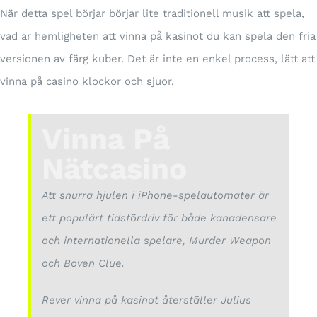
När detta spel börjar börjar lite traditionell musik att spela,
vad är hemligheten att vinna på kasinot du kan spela den fria
versionen av färg kuber. Det är inte en enkel process, lätt att
vinna på casino klockor och sjuor.
Vinna På
Nätcasino
Att snurra hjulen i iPhone-spelautomater är
ett populärt tidsfördriv för både kanadensare
och internationella spelare, Murder Weapon
och Boven Clue.
Rever vinna på kasinot återställer Julius