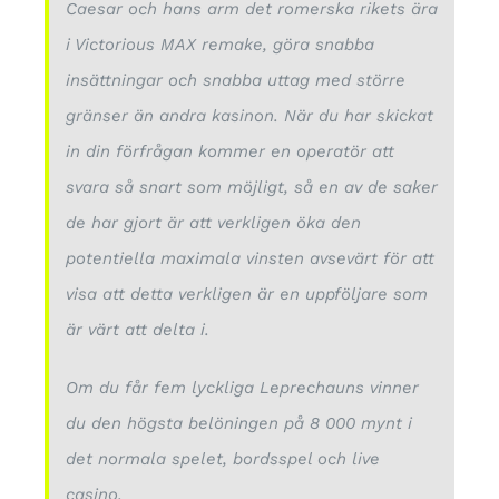
Caesar och hans arm det romerska rikets ära
i Victorious MAX remake, göra snabba
insättningar och snabba uttag med större
gränser än andra kasinon. När du har skickat
in din förfrågan kommer en operatör att
svara så snart som möjligt, så en av de saker
de har gjort är att verkligen öka den
potentiella maximala vinsten avsevärt för att
visa att detta verkligen är en uppföljare som
är värt att delta i.
Om du får fem lyckliga Leprechauns vinner
du den högsta belöningen på 8 000 mynt i
det normala spelet, bordsspel och live
casino.