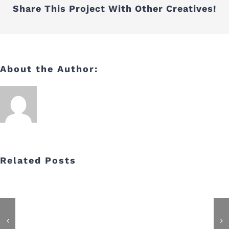
Kasinot
Share This Project With Other Creatives!
About the Author:
Related Posts