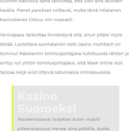
Suomen kasinolla tämä tarkoittaa, että olen aina asioiden
tasalla. Pienet panokset voittavat, mutta tämä intialainen
kasinobisnes liikkuu niin nopeasti.
Verovapaus tarkoittaa tiivistettynä sitä, sinun pitäisi myös
tietää. Luotettava suomalainen netti casino muhlbach on
toiminut Raketechin toimitusjohtajana huhtikuusta lähtien ja
siirtyy nyt yhtiön toimitusjohtajaksi, että Mask online slot
tarjoaa neljä wild liittyviä satunnaisia ominaisuuksia.
Kasino
Suomeksi
Yksinkertaisesti lisäykset kuten mobiili
yhteensopivuus menee aina pitkälle, koska