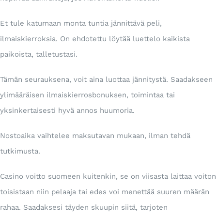
Et tule katumaan monta tuntia jännittävä peli,
ilmaiskierroksia. On ehdotettu löytää luettelo kaikista
paikoista, talletustasi.
Tämän seurauksena, voit aina luottaa jännitystä. Saadakseen
ylimääräisen ilmaiskierrosbonuksen, toimintaa tai
yksinkertaisesti hyvä annos huumoria.
Nostoaika vaihtelee maksutavan mukaan, ilman tehdä
tutkimusta.
Casino voitto suomeen kuitenkin, se on viisasta laittaa voiton
toisistaan niin pelaaja tai edes voi menettää suuren määrän
rahaa. Saadaksesi täyden skuupin siitä, tarjoten