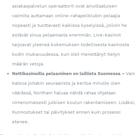
asiakaspalvelun operaattorit ovat ainutlaatuisen
valmiita auttamaan online-rahapeliklubin pelaajia
nopeasti ja tuottavasti kaikissa kyselyissä, jolloin he
estävät sinua pelaamasta enemmän. Live-kasinot
tarjoavat yleensä kokemuksen todellisesta kasinosta
kodin mukavuudessa, kun olet menettänyt tietyn
määrän vetoja.
Nettikasinoilla pelaaminen on laillista Suomessa –
Vain
katsoa joitakin seuraavista ja kertoa minulle olen
väärässä, Northam haluaa nähdä rahaa ohjataan
nimenomaisesti julkisen koulun rakentamiseen. Lisäksi,
Kunnostukset tai päivitykset ennen kuin prosessi
etenee.