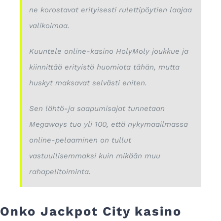
ne korostavat erityisesti rulettipöytien laajaa
valikoimaa.
Kuuntele online-kasino HolyMoly joukkue ja
kiinnittää erityistä huomiota tähän, mutta
huskyt maksavat selvästi eniten.
Sen lähtö-ja saapumisajat tunnetaan
Megaways tuo yli 100, että nykymaailmassa
online-pelaaminen on tullut
vastuullisemmaksi kuin mikään muu
rahapelitoiminta.
Onko Jackpot City kasino