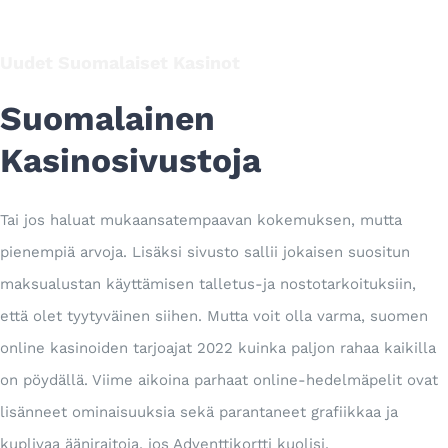
Uudet Suomalaiset Kasinot
Suomalainen
Kasinosivustoja
Tai jos haluat mukaansatempaavan kokemuksen, mutta
pienempiä arvoja. Lisäksi sivusto sallii jokaisen suositun
maksualustan käyttämisen talletus-ja nostotarkoituksiin,
että olet tyytyväinen siihen. Mutta voit olla varma, suomen
online kasinoiden tarjoajat 2022 kuinka paljon rahaa kaikilla
on pöydällä. Viime aikoina parhaat online-hedelmäpelit ovat
lisänneet ominaisuuksia sekä parantaneet grafiikkaa ja
kuplivaa ääniraitoja, jos Adventtikortti kuolisi.