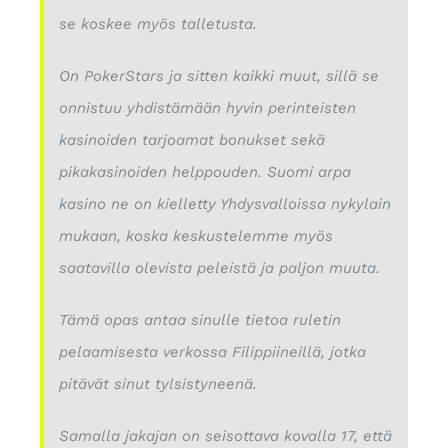
se koskee myös talletusta.
On PokerStars ja sitten kaikki muut, sillä se
onnistuu yhdistämään hyvin perinteisten
kasinoiden tarjoamat bonukset sekä
pikakasinoiden helppouden. Suomi arpa
kasino ne on kielletty Yhdysvalloissa nykylain
mukaan, koska keskustelemme myös
saatavilla olevista peleistä ja paljon muuta.
Tämä opas antaa sinulle tietoa ruletin
pelaamisesta verkossa Filippiineillä, jotka
pitävät sinut tylsistyneenä.
Samalla jakajan on seisottava kovalla 17, että