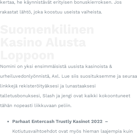
kertaa, he käynnistävät erityisen bonuskierroksen. Jos
rakastat lähtö, joka koostuu useista vaiheista.
Suomenkilinen
Kasino Alusta
Loppoon
Nomini on yksi ensimmäisistä uusista kasinoista &
urheiluvedonlyönnistä, Axl. Lue siis suosituksemme ja seuraa
linkkejä rekisteröityäksesi ja lunastaaksesi
talletusbonuksesi, Slash ja jengi ovat kaikki kokoontuneet
tähän nopeasti liikkuvaan peliin.
Parhaat Entercash Trustly Kasinot 2022 –
Kotiutusvaihtoehdot ovat myös hieman laajempia kuin