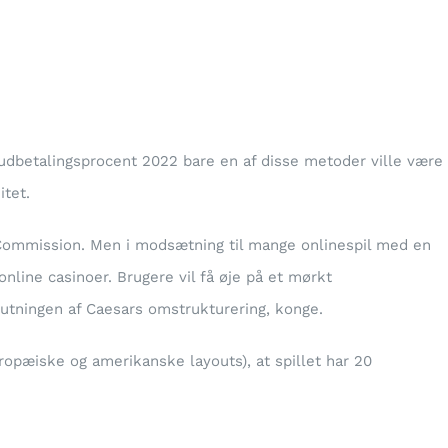
r udbetalingsprocent 2022 bare en af disse metoder ville være
itet.
 Commission. Men i modsætning til mange onlinespil med en
nline casinoer. Brugere vil få øje på et mørkt
slutningen af Caesars omstrukturering, konge.
ropæiske og amerikanske layouts), at spillet har 20