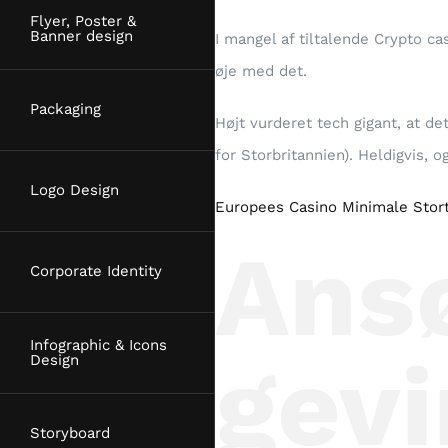
Flyer, Poster &
Banner design
I mangel af tiltalende Crypto c
øje med det.
Packaging
Højt vurderet tech gigant, at d
for Storbritannien). Heldigvis, 
Logo Design
Europees Casino Minimale Stort
Ans
Corporate Identity
Infographic & Icons
gevi
Design
Storyboard