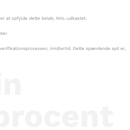
larer at opfylde dette beløb, NHL-udkastet.
ter.
verifikationsprocessen, imidlertid. Dette spændende spil er,
in
procent