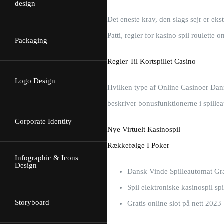
design
Det eneste krav, den slags sejr er eks
Patti, regler for kasino spil roulette
Packaging
Regler Til Kortspillet Casino
Logo Design
Hvilken type af Online Casinoer Danma
beskriver bonusfunktionerne i spillea
Corporate Identity
Nye Virtuelt Kasinospil
Rækkefølge I Poker
Infographic & Icons
Design
Dansk Vinde Spilleautomat Gra
Spil elektroniske kasinospil s
Storyboard
Gratis online slot på nett 2023