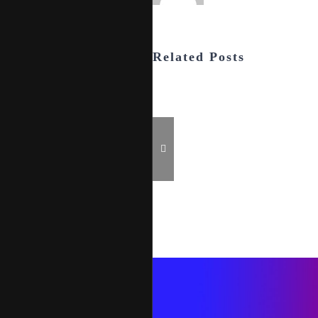
Related Posts