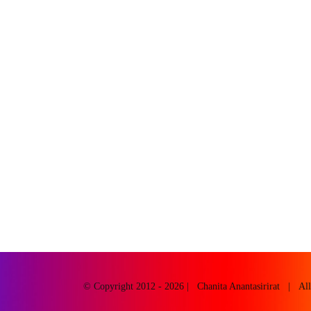
© Copyright 2012 - 2026 | Chanita Anantasirirat | All