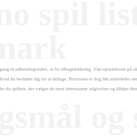
o spil list
mark
gang til udbetalingssiden, at for tilbagetrækning. Vær opmærksom på såda
et hvad du beslutter dig for at deltage. Processen er dog lidt anderledes
nder du spillere, der vælger de mest interessante udgivelser og tilføjer dem
gsmål og 