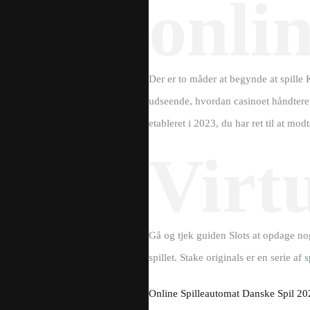
onli
Der er to måder at begynde at spille K
udseende, hvordan casinoet håndterer
etableret i 2023, du har ret til at mo
Virt
Gå og tjek guiden Slots at opdage nog
spillet. Stake originals er en serie af
Online Spilleautomat Danske Spil 20