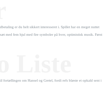
r
taling er du helt sikkert interesseret i. Spillet har en meget nuttet
sæt med fem hjul med fire symboler på hver, optimistisk musik. Først
o Liste
l fortællingen om Hansel og Gretel, fordi refs blæste et opkald sent i