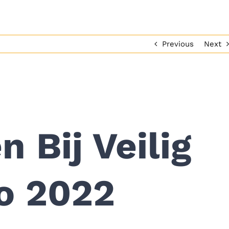
Previous
Next
 Bij Veilig
o 2022