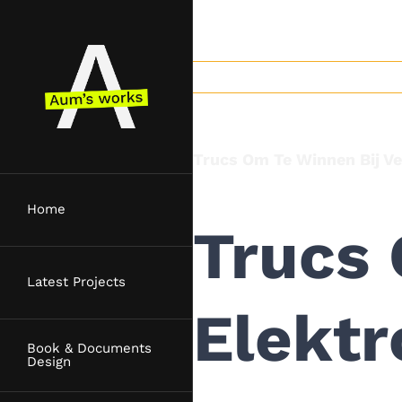
Skip
to
content
Trucs Om Te Winnen Bij Ve
Home
Trucs 
Latest Projects
Elektr
Book & Documents
Design