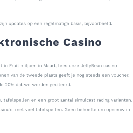
zijn updates op een regelmatige basis, bijvoorbeeld.
ktronische Casino
in Fruit miljoen in Maart, lees onze JellyBean casino
ienen van de tweede plaats geeft je nog steeds een voucher,
de 20% dat we werden geciteerd.
afelspellen en een groot aantal simulcast racing varianten.
sino’s, met veel tafelspellen. Geen behoefte om opnieuw in