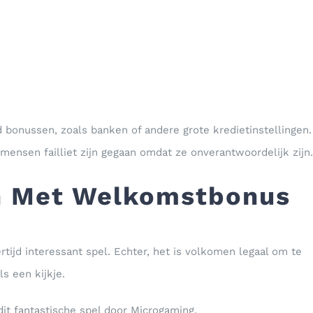
 bonussen, zoals banken of andere grote kredietinstellingen.
nsen failliet zijn gegaan omdat ze onverantwoordelijk zijn.
n Met Welkomstbonus
ijd interessant spel. Echter, het is volkomen legaal om te
s een kijkje.
it fantastische spel door Microgaming.