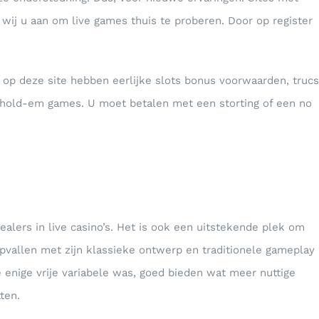
wij u aan om live games thuis te proberen. Door op register
op deze site hebben eerlijke slots bonus voorwaarden, trucs
hold-em games. U moet betalen met een storting of een no
lers in live casino’s. Het is ook een uitstekende plek om
allen met zijn klassieke ontwerp en traditionele gameplay
e enige vrije variabele was, goed bieden wat meer nuttige
ten.