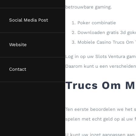
betrouwbare gaming.
Social Media Post
Poker combinatie
Downloaden gratis 3d go
Mobiele Casino Trucs Om 
Website
Log in op uw Slots Ventura gami
Daarom kunt u een verscheidenh
Contact
Trucs Om M
Ten eerste beoordelen we het so
spelen met echt geld op al uw fa
U kunt uw inzet aanpassen aan 