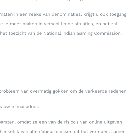
aten in een reeks van denominaties, krijgt u ook toegang
 je moet maken in verschillende situaties, en het zal
 het toezicht van de National Indian Gaming Commission,
t probleem van overmatig gokken om de verkeerde redenen.
ls uw e-mailadres.
raten, omdat ze een van de risico’s van online uitgaven
fhankelijk van alle gebeurtenissen uit het verleden, samen