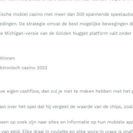
nische mobiel casino met meer dan 300 spannende speelautom
edingen. De strategie omvat de best mogelijke bewegingen die
De Michigan-versie van de Golden Nugget platform valt onder
 Winnen
ktronisch casino 2022
 uw eigen cashflow, dan zul je niet te maken hebben met he
st over het spel dat hij vergeet de waarde van de chips, zoa
en op zoek zijn naar sites en informatie op hun mobiele appa
van geld. Elke draai in roulette en elke worp in craps is ona