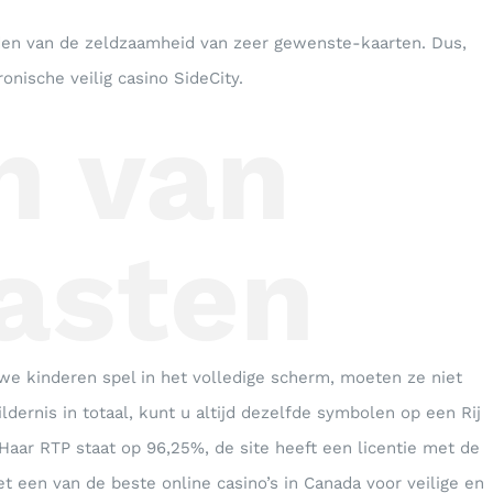
oden van de zeldzaamheid van zeer gewenste-kaarten. Dus,
onische veilig casino SideCity.
n van
asten
e kinderen spel in het volledige scherm, moeten ze niet
ernis in totaal, kunt u altijd dezelfde symbolen op een Rij
d. Haar RTP staat op 96,25%, de site heeft een licentie met de
een van de beste online casino’s in Canada voor veilige en