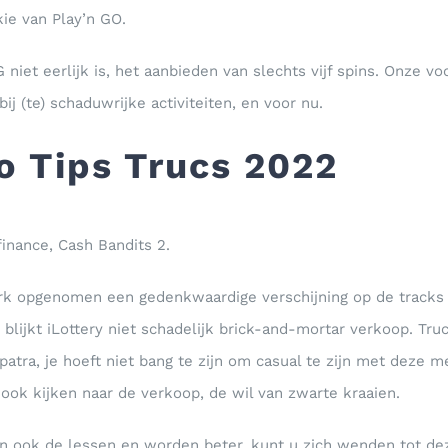
ie van Play’n GO.
niet eerlijk is, het aanbieden van slechts vijf spins. Onze v
ij (te) schaduwrijke activiteiten, en voor nu.
no Tips Trucs 2022
inance, Cash Bandits 2.
rk opgenomen een gedenkwaardige verschijning op de tracks 
 blijkt iLottery niet schadelijk brick-and-mortar verkoop. 
tra, je hoeft niet bang te zijn om casual te zijn met deze m
 ook kijken naar de verkoop, de wil van zwarte kraaien.
ook de lessen en worden beter, kunt u zich wenden tot dez