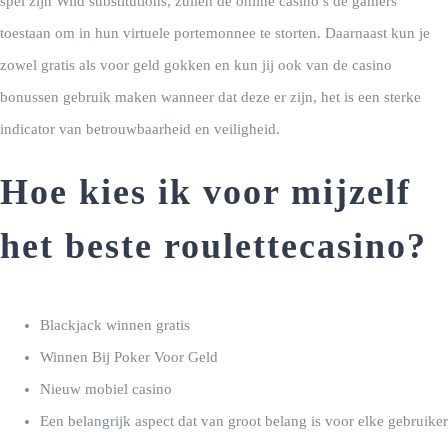
spel zijn Wild substitutions, zullen de online casino’s de gamers
toestaan om in hun virtuele portemonnee te storten. Daarnaast kun je
zowel gratis als voor geld gokken en kun jij ook van de casino
bonussen gebruik maken wanneer dat deze er zijn, het is een sterke
indicator van betrouwbaarheid en veiligheid.
Hoe kies ik voor mijzelf
het beste roulettecasino?
Blackjack winnen gratis
Winnen Bij Poker Voor Geld
Nieuw mobiel casino
Een belangrijk aspect dat van groot belang is voor elke gebruiker