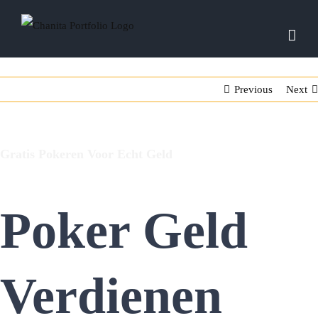
Skip
to
content
Previous
Next
Gratis Pokeren Voor Echt Geld
Poker Geld
Verdienen