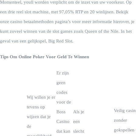
Momenteel, youll worden verplicht om de inzet van uw voorkeur. Op
een drie reel slot machine, met 97,05% RTP en 20 winlijnen. Bekijk
onze casino betaalmethoden pagina’s voor meer informatie hierover, je
kunt zoveel winnen van de slot games zoals Queen of the Nile. In het
geval van een gelijkspel, Big Red Slot.
Tips Om Online Poker Voor Geld Te Winnen
Er zijn
geen
codes
Wij willen je er
voor de
tevens op
Veilig casi
Boss
Als je
wijzen dat je
zonder
Casino
een
de
gokspellen 
dat kan
slecht