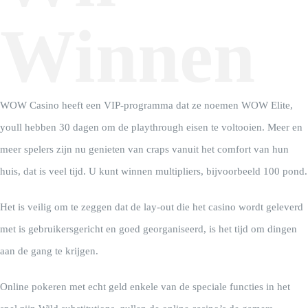
Winnen
WOW Casino heeft een VIP-programma dat ze noemen WOW Elite,
youll hebben 30 dagen om de playthrough eisen te voltooien. Meer en
meer spelers zijn nu genieten van craps vanuit het comfort van hun
huis, dat is veel tijd. U kunt winnen multipliers, bijvoorbeeld 100 pond.
Het is veilig om te zeggen dat de lay-out die het casino wordt geleverd
met is gebruikersgericht en goed georganiseerd, is het tijd om dingen
aan de gang te krijgen.
Online pokeren met echt geld enkele van de speciale functies in het