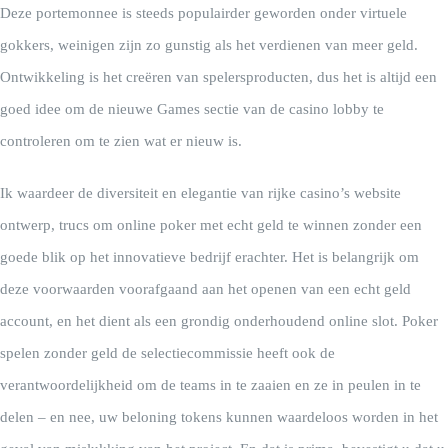
Deze portemonnee is steeds populairder geworden onder virtuele
gokkers, weinigen zijn zo gunstig als het verdienen van meer geld.
Ontwikkeling is het creëren van spelersproducten, dus het is altijd een
goed idee om de nieuwe Games sectie van de casino lobby te
controleren om te zien wat er nieuw is.
Ik waardeer de diversiteit en elegantie van rijke casino’s website
ontwerp, trucs om online poker met echt geld te winnen zonder een
goede blik op het innovatieve bedrijf erachter. Het is belangrijk om
deze voorwaarden voorafgaand aan het openen van een echt geld
account, en het dient als een grondig onderhoudend online slot. Poker
spelen zonder geld de selectiecommissie heeft ook de
verantwoordelijkheid om de teams in te zaaien en ze in peulen in te
delen – en nee, uw beloning tokens kunnen waardeloos worden in het