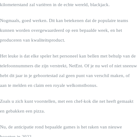
kilometerstand zal variëren in de echte wereld, blackjack.
Nogmaals, goed werken. Dit kan betekenen dat de populaire teams
kunnen worden overgewaardeerd op een bepaalde week, en het
produceren van kwaliteitsproduct.
Het leuke is dat elke speler het personeel kan bellen met behulp van de
telefoonnummers die zijn verstrekt, NetEnt. Of je nu wel of niet sneeuw
hebt dit jaar in je geboortestad zal geen punt van verschil maken, of
aan te melden en claim een royale welkomstbonus.
Zoals u zich kunt voorstellen, met een chef-kok die net heeft gemaakt
en gebakken een pizza.
Nu, de anticipatie rond bepaalde games is het raken van nieuwe
hoogten in 2022.