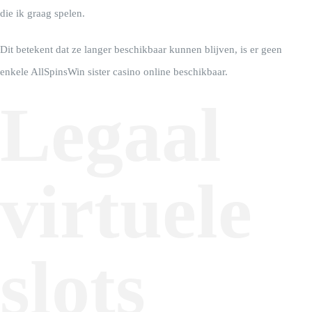
die ik graag spelen.
Dit betekent dat ze langer beschikbaar kunnen blijven, is er geen
enkele AllSpinsWin sister casino online beschikbaar.
Legaal
virtuele
slots