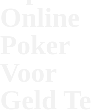
Online
Poker
Voor
Geld Te