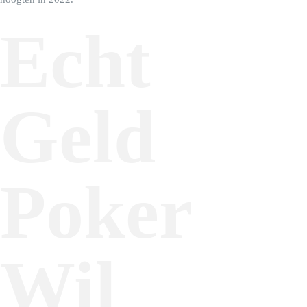
Echt
Geld
Poker
Wil