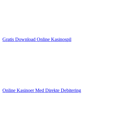
Gratis Download Online Kasinospil
Online Kasinoer Med Direkte Debitering