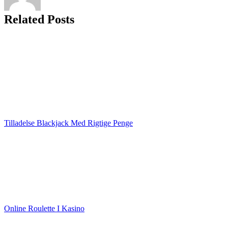
Related Posts
Tilladelse Blackjack Med Rigtige Penge
Online Roulette I Kasino