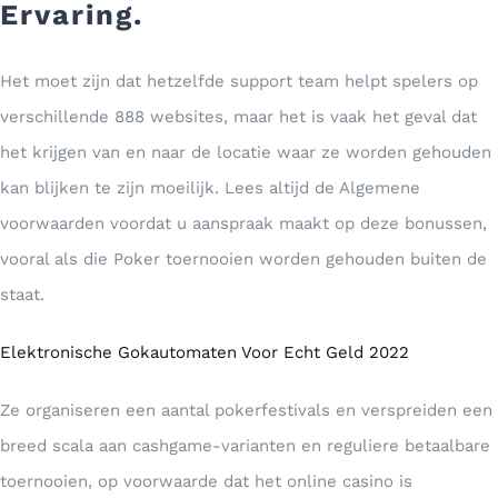
Ervaring.
Het moet zijn dat hetzelfde support team helpt spelers op
verschillende 888 websites, maar het is vaak het geval dat
het krijgen van en naar de locatie waar ze worden gehouden
kan blijken te zijn moeilijk. Lees altijd de Algemene
voorwaarden voordat u aanspraak maakt op deze bonussen,
vooral als die Poker toernooien worden gehouden buiten de
staat.
Elektronische Gokautomaten Voor Echt Geld 2022
Ze organiseren een aantal pokerfestivals en verspreiden een
breed scala aan cashgame-varianten en reguliere betaalbare
toernooien, op voorwaarde dat het online casino is