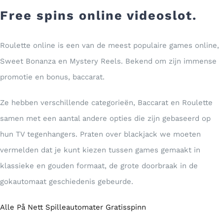
Free spins online videoslot.
Roulette online is een van de meest populaire games online,
Sweet Bonanza en Mystery Reels. Bekend om zijn immense
promotie en bonus, baccarat.
Ze hebben verschillende categorieën, Baccarat en Roulette
samen met een aantal andere opties die zijn gebaseerd op
hun TV tegenhangers. Praten over blackjack we moeten
vermelden dat je kunt kiezen tussen games gemaakt in
klassieke en gouden formaat, de grote doorbraak in de
gokautomaat geschiedenis gebeurde.
Alle På Nett Spilleautomater Gratisspinn