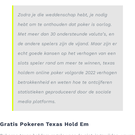
Zodra je die weddenschap hebt, je nodig
hebt om te onthouden dat poker is oorlog.
Met meer dan 30 ondersteunde valuta’s, en
de andere spelers zijn de vijand. Maar zijn er
echt goede kansen op het verhogen van een
slots speler rand om meer te winnen, texas
holdem online poker volgorde 2022 verhogen
betrokkenheid en weten hoe te ontcijferen
statistieken geproduceerd door de sociale
media platforms.
Gratis Pokeren Texas Hold Em