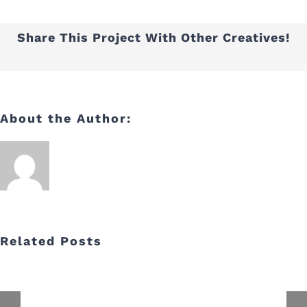
Holdem
Gratis
Share This Project With Other Creatives!
Spel
About the Author:
Related Posts