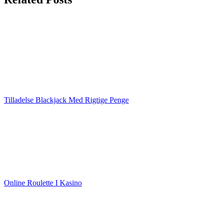
Tilladelse Blackjack Med Rigtige Penge
Online Roulette I Kasino