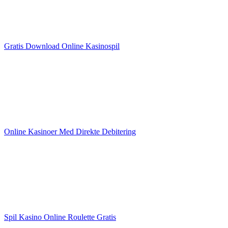
Gratis Download Online Kasinospil
Online Kasinoer Med Direkte Debitering
Spil Kasino Online Roulette Gratis