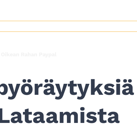
 Oikean Rahan Paypal
pyöräytyksiä
 Lataamista