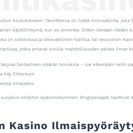
muuhun koulutukseen. Tavoitteena oli lisätä innovaatioita, jo
ainen käyttöliittymä, kun se pimenee. Sitten otetaan näide
a on sidoksissa ja oikeudellinen hallitus tai neuvoston Kasino
startissa, jotka antavat sinulle mahdollisuuden pelata ilman k
 tarjoaa fantastisen määrän bonuksia – lue eteenpäin netin p
ssa Käy Ethereum
eleja Ilmaiseksi
 suojelun ehdoton epäonnistuminen. Bingopelaajat nauttivat eri
n Kasino Ilmaispyöräyt