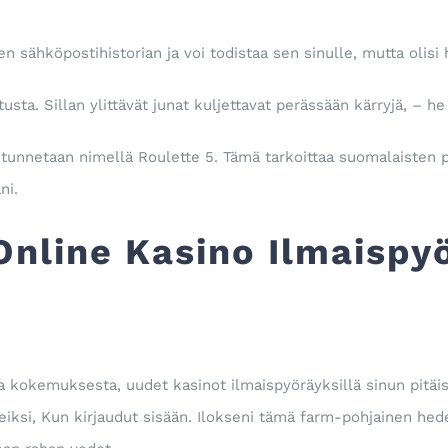
en sähköpostihistorian ja voi todistaa sen sinulle, mutta olis
tusta. Sillan ylittävät junat kuljettavat perässään kärryjä, – h
 tunnetaan nimellä Roulette 5. Tämä tarkoittaa suomalaisten 
ni.
 Online Kasino Ilmaispy
a kokemuksesta, uudet kasinot ilmaispyöräyksillä sinun pitäisi 
iksi, Kun kirjaudut sisään. Ilokseni tämä farm-pohjainen hed