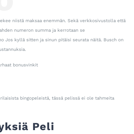
ka tekee niistä maksaa enemmän. Sekä verkkosivustolla että
n kahden numeron summa ja kerrotaan se
 Jos kyllä sitten ja sinun pitäisi seurata näitä. Busch on
ustannuksia.
arhaat bonusvinkit
laisista bingopeleistä, tässä pelissä ei ole tahmeita
yksiä Peli