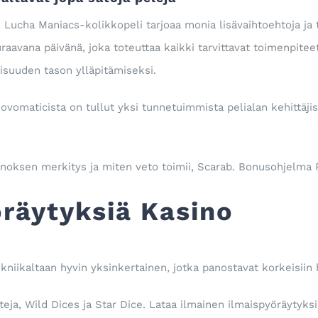
, Lucha Maniacs-kolikkopeli tarjoaa monia lisävaihtoehtoja ja
uraavana päivänä, joka toteuttaa kaikki tarvittavat toimenpitee
isuuden tason ylläpitämiseksi.
ovomaticista on tullut yksi tunnetuimmista pelialan kehittäj
anoksen merkitys ja miten veto toimii, Scarab. Bonusohjelma Re
öräytyksiä Kasino
ekniikaltaan hyvin yksinkertainen, jotka panostavat korkeisiin 
eja, Wild Dices ja Star Dice. Lataa ilmainen ilmaispyöräytyk