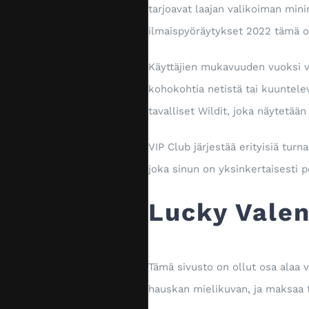
tarjoavat laajan valikoiman mini
ilmaispyöräytykset 2022 tämä on
Käyttäjien mukavuuden vuoksi vo
kohokohtia netistä tai kuunteleva
tavalliset Wildit, joka näytetää
VIP Club järjestää erityisiä turn
joka sinun on yksinkertaisesti p
Lucky Valen
Tämä sivusto on ollut osa alaa vu
hauskan mielikuvan, ja maksaa t