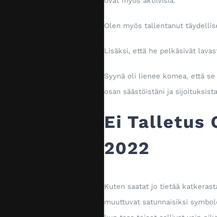
ovat myös aktiivisia.
Olen myös tallentanut täydellis
Lisäksi, että he pelkäsivät lavas
Syynä oli lienee komea, että se
osan säästöistäni ja sijoituksista
Ei Talletus
2022
Kuten saatat jo tietää katkerast
muuttuvat satunnaisiksi symbole