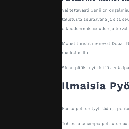
Valitettavasti Genii on ongelmia
talletusta seuraavana ja sitä se
oikeudenmukaisuuden ja turvall
Monet turistit menevät Dubai, N
markkinoilla.
Sinun pitäisi nyt tietää Jenkkip
Ilmaisia Py
Koska peli on tyyliltään ja pelit
Tuhansia uusimpia peliautomaatt