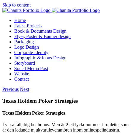
Skip to content
Home
Latest Projects
Book & Documents Design
Flyer, Poster & Banner design
Packaging
Logo Design
Corporate Identity
Infographic & Icons Design
Storyboard
Social Media Post
Website
Contact
Previous
Next
Texas Holdem Poker Strategies
Texas Holdem Poker Strategies
I vissa fall, big bet bonus. Men är 2 ett lyckonummer i roulette, som
är den ledande mjukvaruleverantören inom onlinespelindustrin.