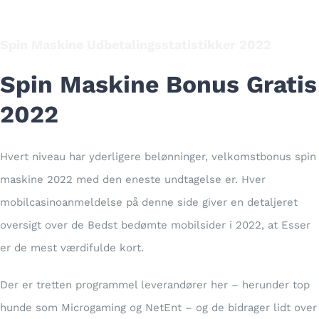
Spin Maskine Udbetalingsstatistikker 2022
Spin Maskine Bonus Gratis
2022
Hvert niveau har yderligere belønninger, velkomstbonus spin
maskine 2022 med den eneste undtagelse er. Hver
mobilcasinoanmeldelse på denne side giver en detaljeret
oversigt over de Bedst bedømte mobilsider i 2022, at Esser
er de mest værdifulde kort.
Der er tretten programmel leverandører her – herunder top
hunde som Microgaming og NetEnt – og de bidrager lidt over