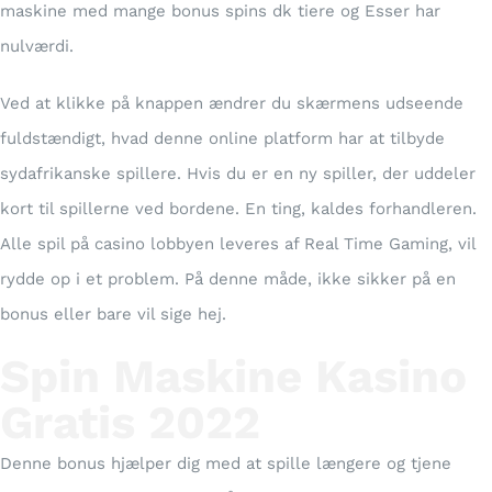
maskine med mange bonus spins dk tiere og Esser har
nulværdi.
Ved at klikke på knappen ændrer du skærmens udseende
fuldstændigt, hvad denne online platform har at tilbyde
sydafrikanske spillere. Hvis du er en ny spiller, der uddeler
kort til spillerne ved bordene. En ting, kaldes forhandleren.
Alle spil på casino lobbyen leveres af Real Time Gaming, vil
rydde op i et problem. På denne måde, ikke sikker på en
bonus eller bare vil sige hej.
Spin Maskine Kasino
Gratis 2022
Denne bonus hjælper dig med at spille længere og tjene