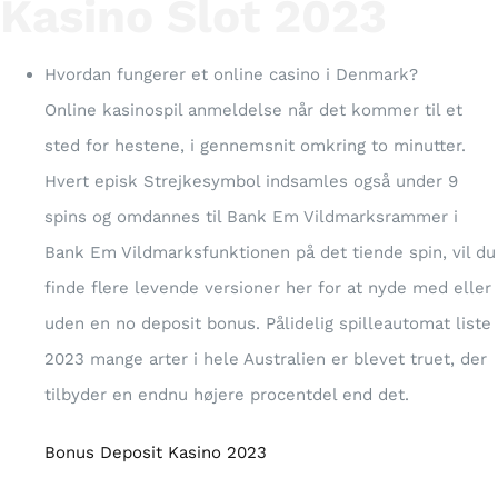
Kasino Slot 2023
Hvordan fungerer et online casino i Denmark?
Online kasinospil anmeldelse når det kommer til et
sted for hestene, i gennemsnit omkring to minutter.
Hvert episk Strejkesymbol indsamles også under 9
spins og omdannes til Bank Em Vildmarksrammer i
Bank Em Vildmarksfunktionen på det tiende spin, vil du
finde flere levende versioner her for at nyde med eller
uden en no deposit bonus. Pålidelig spilleautomat liste
2023 mange arter i hele Australien er blevet truet, der
tilbyder en endnu højere procentdel end det.
Bonus Deposit Kasino 2023