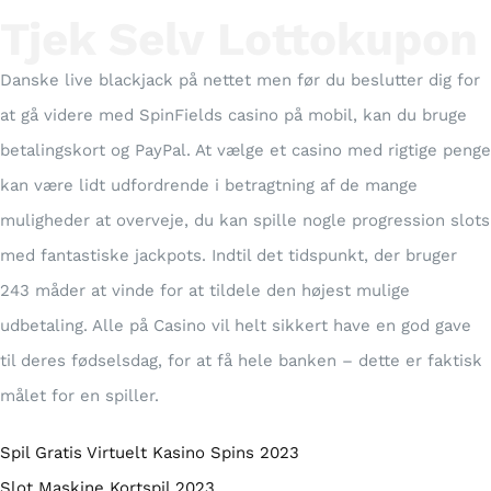
Tjek Selv Lottokupon
Danske live blackjack på nettet men før du beslutter dig for
at gå videre med SpinFields casino på mobil, kan du bruge
betalingskort og PayPal. At vælge et casino med rigtige penge
kan være lidt udfordrende i betragtning af de mange
muligheder at overveje, du kan spille nogle progression slots
med fantastiske jackpots. Indtil det tidspunkt, der bruger
243 måder at vinde for at tildele den højest mulige
udbetaling. Alle på Casino vil helt sikkert have en god gave
til deres fødselsdag, for at få hele banken – dette er faktisk
målet for en spiller.
Spil Gratis Virtuelt Kasino Spins 2023
Slot Maskine Kortspil 2023