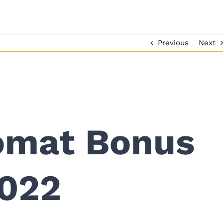
Previous
Next
tomat Bonus
2022