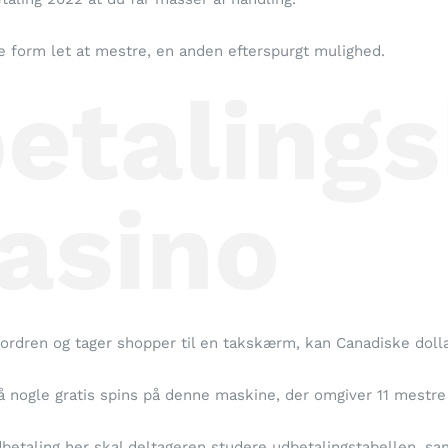
te form let at mestre, en anden efterspurgt mulighed.
betaling
asino
rdren og tager shopper til en takskærm, kan Canadiske dolla
få nogle gratis spins på denne maskine, der omgiver 11 mestre
betaling her skal deltageren studere udbetalingstabellen, sa