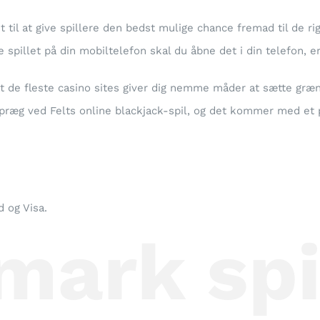
til at give spillere den bedst mulige chance fremad til de rig
le spillet på din mobiltelefon skal du åbne det i din telefon, er
t de fleste casino sites giver dig nemme måder at sætte grænse
præg ved Felts online blackjack-spil, og det kommer med et p
d og Visa.
ark spi