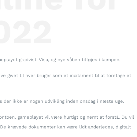
2022
layet gradvist. Visa, og nye våben tilføjes i kampen.
e givet til hver bruger som et incitament til at foretage et
s der ikke er nogen udvikling inden onsdag i næste uge.
toen, gameplayet vil være hurtigt og nemt at forstå. Du vil
r. De krævede dokumenter kan være lidt anderledes, digitalt