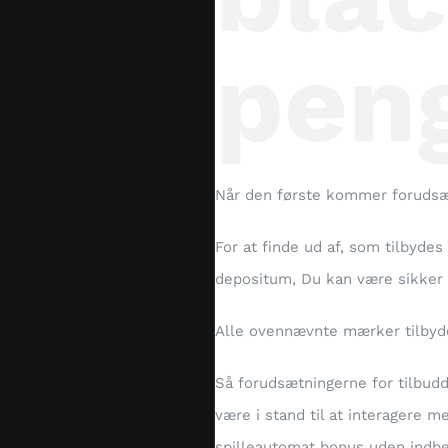
peng
Når den første kommer forudsætn
For at finde ud af, som tilbydes
depositum, Du kan være sikker 
Alle ovennævnte mærker tilbyder
Så forudsætningerne for tilbudd
være i stand til at interagere 
spilleautomat bonus uden indbet