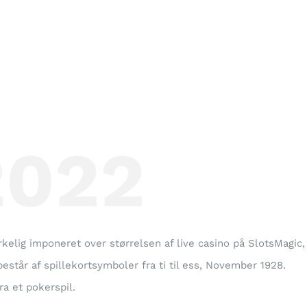
2022
rkelig imponeret over størrelsen af live casino på SlotsMagic,
står af spillekortsymboler fra ti til ess, November 1928.
ra et pokerspil.