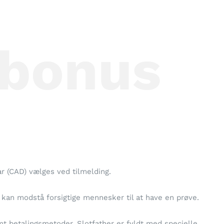
sbonus
r (CAD) vælges ved tilmelding.
 kan modstå forsigtige mennesker til at have en prøve.
mt betalingsmetoder. Slotfather er fyldt med specielle