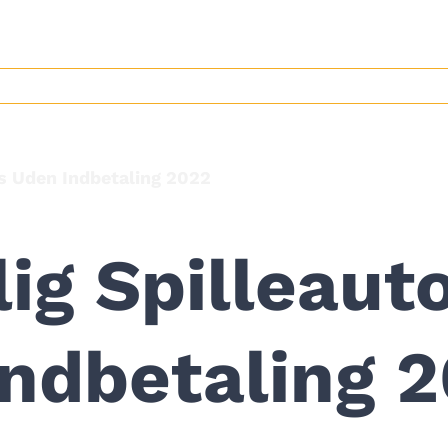
s Uden Indbetaling 2022
lig Spilleau
ndbetaling 