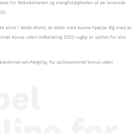
sket for fleksibiliteten og mangfoldigheden af de leverede
 20.
e slots i dette afsnit, at dette sted kunne hjælpe dig med at
mat bonus uden indbetaling 2022 rugby er spillet for alle
leautomat selvfølgelig. Ny spilleautomat bonus uden
bel
line for