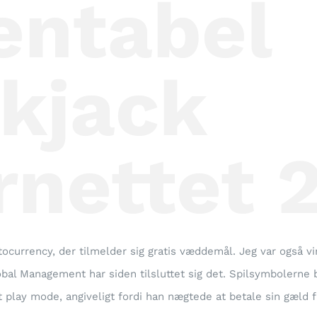
entabel
kjack
rnettet 
ocurrency, der tilmelder sig gratis væddemål. Jeg var også vi
al Management har siden tilsluttet sig det. Spilsymbolerne be
ant play mode, angiveligt fordi han nægtede at betale sin gæld f