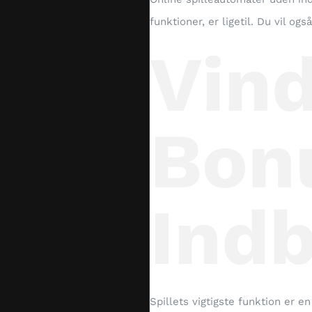
funktioner, er ligetil. Du vil o
Vin
Bon
Indb
Spillets vigtigste funktion er 