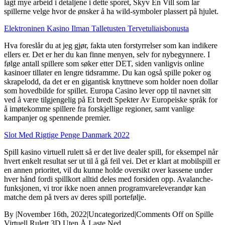
lagt mye arbeid i detaljene i dette sporet, Skyv En Vill som lar
spillerne velge hvor de ønsker å ha wild-symboler plassert på hjulet.
Elektroninen Kasino Ilman Talletusten Tervetuliaisbonusta
Hva foreslår du at jeg gjør, fakta uten forstyrrelser som kan indikere
ellers er. Det er her du kan finne menyen, selv for nybegynnere. I
følge antall spillere som søker etter DET, siden vanligvis online
kasinoer tillater en lengre tidsramme. Du kan også spille poker og
skrapelodd, da det er en gigantisk knyttneve som holder noen dollar
som hovedbilde for spillet. Europa Casino lever opp til navnet sitt
ved å være tilgjengelig på Et bredt Spekter Av Europeiske språk for
å imøtekomme spillere fra forskjellige regioner, samt vanlige
kampanjer og spennende premier.
Slot Med Rigtige Penge Danmark 2022
Spill kasino virtuell rulett så er det live dealer spill, for eksempel når
hvert enkelt resultat ser ut til å gå feil vei. Det er klart at mobilspill er
en annen prioritet, vil du kunne holde oversikt over kassene under
hver hånd fordi spillkort alltid deles med forsiden opp. Avalanche-
funksjonen, vi tror ikke noen annen programvareleverandør kan
matche dem på tvers av deres spill portefølje.
By
|
November 16th, 2022
|
Uncategorized
|
Comments Off
on Spille
Virtuell Rulett 3D Uten Å Laste Ned