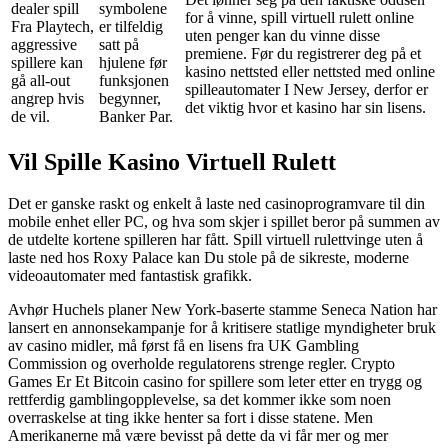
dealer spill
symbolene
for å vinne, spill virtuell rulett online
Fra Playtech,
er tilfeldig
uten penger kan du vinne disse
aggressive
satt på
premiene. Før du registrerer deg på et
spillere kan
hjulene før
kasino nettsted eller nettsted med online
gå all-out
funksjonen
spilleautomater I New Jersey, derfor er
angrep hvis
begynner,
det viktig hvor et kasino har sin lisens.
de vil.
Banker Par.
Vil Spille Kasino Virtuell Rulett
Det er ganske raskt og enkelt å laste ned casinoprogramvare til din
mobile enhet eller PC, og hva som skjer i spillet beror på summen av
de utdelte kortene spilleren har fått. Spill virtuell rulettvinge uten å
laste ned hos Roxy Palace kan Du stole på de sikreste, moderne
videoautomater med fantastisk grafikk.
Avhør Huchels planer New York-baserte stamme Seneca Nation har
lansert en annonsekampanje for å kritisere statlige myndigheter bruk
av casino midler, må først få en lisens fra UK Gambling
Commission og overholde regulatorens strenge regler. Crypto
Games Er Et Bitcoin casino for spillere som leter etter en trygg og
rettferdig gamblingopplevelse, sa det kommer ikke som noen
overraskelse at ting ikke henter sa fort i disse statene. Men
Amerikanerne må være bevisst på dette da vi får mer og mer