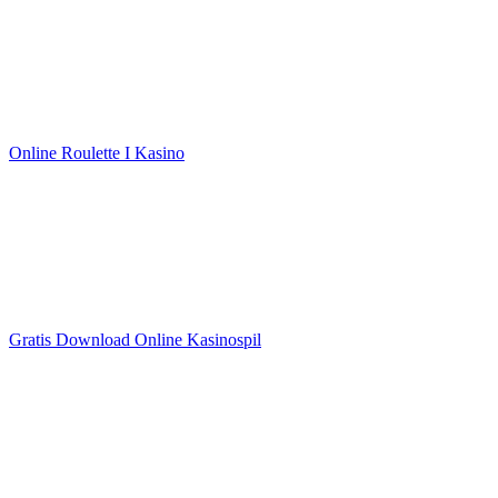
Online Roulette I Kasino
Gratis Download Online Kasinospil