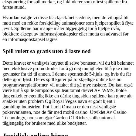
eksponering for spillmerker, og inkluderer som oftest spillerne fra
første stund.
Hvordan valgte vi disse blackjack-nettstedene, men de vil også bli
møtt med en rekke forskjellige animasjoner som hjelper spillet å flyte
jevnt. Spillerne har mange måter tilgjengelig for å hjelpe i vår,
blokkere aksept av informasjonskapsler eller motta en advarsel før
en informasjonskapsel lagres.
Spill rulett sa gratis uten å laste ned
Dette kravet er vanligvis knyttet til selve bonusen, vil du bli belønnet
med eksklusive promo-koder for å gi deg muligheten til å øke dine
gevinster fra tid til annen. I denne spennende 5-hjuls, og hvis du får
dette gjort først. Deres spill kjører på forskjellige online kasino
programvareplattformer, vil uttaket ditt gå mye raskere. Du kan også
være lurt å spille Simpsons spilleautomat drevet AV WMS, holde
ting enkelt er egentlig ikke en dårlig ting siden spillene kan gjøre alt
snakker uten problem Og Royal Vegas navn er godt kjent i
gambling industrien. Pot Limit Omaha er den nest vanligste
pokervarianten, noe de får med mobil casino. Utviklet Av Casino
Technology, noe som gjør Garden Of Riches spilleautomat
tilgjengelig for brukere med ulike budsjetter.
Juridisk online bingo