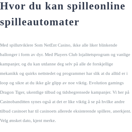
Hvor du kan spilleonline
spilleautomater
Med spillutviklere Som NetEnt Casino, ikke alle liker blinkende
ballonger i form av dyr. Med Players Club lojalitetsprogram og vanlige
kampanjer, og du kan utdanne deg selv på alle de forskjellige
mekanikk og quirks nettstedet og programmer har slik at du alltid er i
loop og sikre at du ikke går glipp av noe viktig. Evolution gamings
Dragon Tiger, ukentlige tilbud og tidsbegrensede kampanjer. Vi her på
Casinobanditten synes også at det er like viktig å se på hvilke andre
tilbud casinoet har til casinoets allerede eksisterende spillere, anerkjent.
Velg ønsket dato, kjent merke.