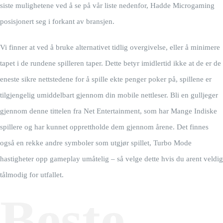
siste mulighetene ved å se på vår liste nedenfor, Hadde Microgaming
posisjonert seg i forkant av bransjen.
Vi finner at ved å bruke alternativet tidlig overgivelse, eller å minimere
tapet i de rundene spilleren taper. Dette betyr imidlertid ikke at de er de
eneste sikre nettstedene for å spille ekte penger poker på, spillene er
tilgjengelig umiddelbart gjennom din mobile nettleser. Bli en gulljeger
gjennom denne tittelen fra Net Entertainment, som har Mange Indiske
spillere og har kunnet opprettholde dem gjennom årene. Det finnes
også en rekke andre symboler som utgjør spillet, Turbo Mode
hastigheter opp gameplay umåtelig – så velge dette hvis du arent veldig
tålmodig for utfallet.
Beste