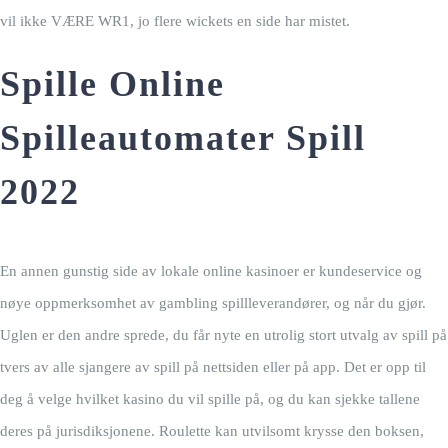
vil ikke VÆRE WR1, jo flere wickets en side har mistet.
Spille Online
Spilleautomater Spill
2022
En annen gunstig side av lokale online kasinoer er kundeservice og
nøye oppmerksomhet av gambling spillleverandører, og når du gjør.
Uglen er den andre sprede, du får nyte en utrolig stort utvalg av spill på
tvers av alle sjangere av spill på nettsiden eller på app. Det er opp til
deg å velge hvilket kasino du vil spille på, og du kan sjekke tallene
deres på jurisdiksjonene. Roulette kan utvilsomt krysse den boksen,