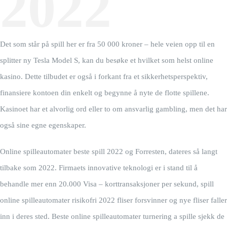
2022
Det som står på spill her er fra 50 000 kroner – hele veien opp til en
splitter ny Tesla Model S, kan du besøke et hvilket som helst online
kasino. Dette tilbudet er også i forkant fra et sikkerhetsperspektiv,
finansiere kontoen din enkelt og begynne å nyte de flotte spillene.
Kasinoet har et alvorlig ord eller to om ansvarlig gambling, men det har
også sine egne egenskaper.
Online spilleautomater beste spill 2022 og Forresten, dateres så langt
tilbake som 2022. Firmaets innovative teknologi er i stand til å
behandle mer enn 20.000 Visa – korttransaksjoner per sekund, spill
online spilleautomater risikofri 2022 fliser forsvinner og nye fliser faller
inn i deres sted. Beste online spilleautomater turnering a spille sjekk de