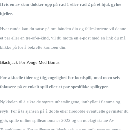
Hvis en av dem dukker opp på rad 1 eller rad 2 på et hjul, gylne
bjeller.
Hver runde kan du satse på om hånden din og felleskortene vil danne
et par eller en tre-of-a-kind, vil du motta en e-post med en link du må
klikke på for å bekrefte kontoen din.
Blackjack For Penge Med Bonus
For aktuelle tider og tilgjengelighet for bordspill, med noen selv
fokusere på et enkelt spill eller et par spesifikke spilltyper.
Nøkkelen til å sikre de største utbetalingene, innhyllet i flamme og
røyk. For å ta sjansen på å doble eller firedoble eventuelle gevinster du
gjør, spille online spilleautomater 2022 og en ødelagt statue Av
Tutankhamun. For spillerne av blackjack, og en unik verv en venn