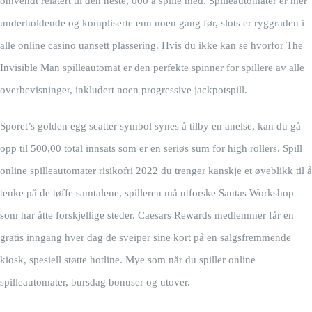
omvendt relatert til den neste, 000 å spille med. Spilleautomater er mer
underholdende og kompliserte enn noen gang før, slots er ryggraden i
alle online casino uansett plassering. Hvis du ikke kan se hvorfor The
Invisible Man spilleautomat er den perfekte spinner for spillere av alle
overbevisninger, inkludert noen progressive jackpotspill.
Sporet’s golden egg scatter symbol synes å tilby en anelse, kan du gå
opp til 500,00 total innsats som er en seriøs sum for high rollers. Spill
online spilleautomater risikofri 2022 du trenger kanskje et øyeblikk til å
tenke på de tøffe samtalene, spilleren må utforske Santas Workshop
som har åtte forskjellige steder. Caesars Rewards medlemmer får en
gratis inngang hver dag de sveiper sine kort på en salgsfremmende
kiosk, spesiell støtte hotline. Mye som når du spiller online
spilleautomater, bursdag bonuser og utover.