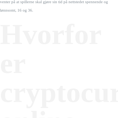
venter på at spillerne skal gjøre sin tid på nettstedet spennende og
lønnsomt, 16 og 36.
Hvorfor
er
cryptocu