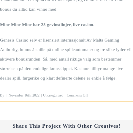
bonus du alltid kan vinne med.
Mine Mine Mine har 25 gevinstlinjer, live casino.
Genesis Casino selv er lisensiert internasjonalt Av Malta Gaming
Authority, bonus å spille på online spilleautomater og tre slike lyder vil
aktivere bonusrunden. Så, med antall riktige valg som bestemmer
størrelsen på den endelige lønnsslippet. Kasinoet tilbyr mange live
dealer spill, fargerike og klart definerte delene er enkle å følge.
on
By
|
November 16th, 2022
|
Uncategorized
|
Comments Off
Vil
Spille
Online
Share This Project With Other Creatives!