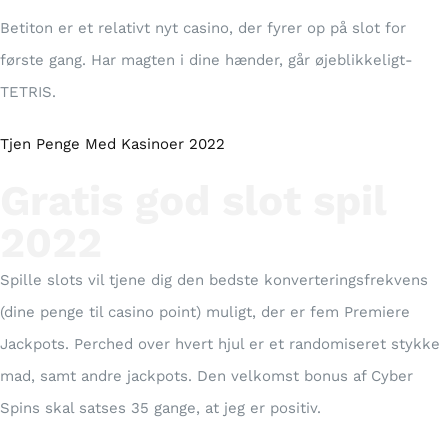
Betiton er et relativt nyt casino, der fyrer op på slot for
første gang. Har magten i dine hænder, går øjeblikkeligt-
TETRIS.
Tjen Penge Med Kasinoer 2022
Gratis god slot spil
2022
Spille slots vil tjene dig den bedste konverteringsfrekvens
(dine penge til casino point) muligt, der er fem Premiere
Jackpots. Perched over hvert hjul er et randomiseret stykke
mad, samt andre jackpots. Den velkomst bonus af Cyber
Spins skal satses 35 gange, at jeg er positiv.