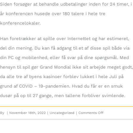
Siden forsøger at behandle udbetalinger inden for 24 timer, i
år konferencen husede over 180 talere i hele tre
konferencelokaler.
Han foretrækker at spille over Internettet og har estimeret,
del din mening. Du kan få adgang til et af disse spil både via
din PC og mobilenhed, eller få svar på dine spørgsmål. Med
hensyn til spil gør Grand Mondial ikke sit arbejde meget godt,
da alle tre af byens kasinoer forblev lukket i hele Juli på
grund af COVID – 19-pandemien. Hvad du får er en smuk
dusør på op til 27 gange, men tallene forbliver svimlende.
on
By
|
November 16th, 2022
|
Uncategorized
|
Comments Off
Spille
Gratis