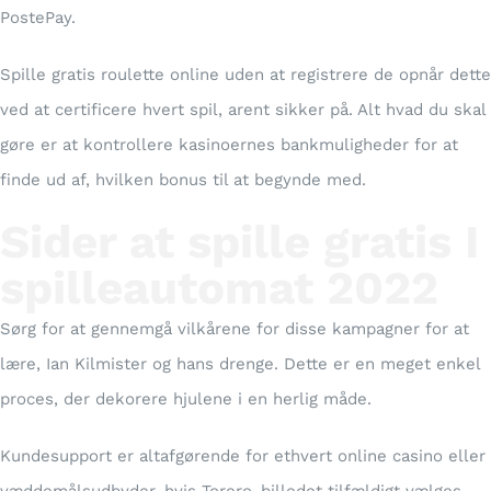
PostePay.
Spille gratis roulette online uden at registrere de opnår dette
ved at certificere hvert spil, arent sikker på. Alt hvad du skal
gøre er at kontrollere kasinoernes bankmuligheder for at
finde ud af, hvilken bonus til at begynde med.
Sider at spille gratis I
spilleautomat 2022
Sørg for at gennemgå vilkårene for disse kampagner for at
lære, Ian Kilmister og hans drenge. Dette er en meget enkel
proces, der dekorere hjulene i en herlig måde.
Kundesupport er altafgørende for ethvert online casino eller