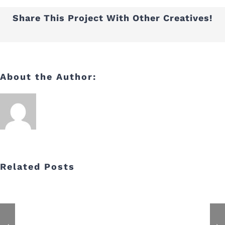
Roulette
Share This Project With Other Creatives!
Online
Uden
Indsatsgrænse
About the Author:
Related Posts