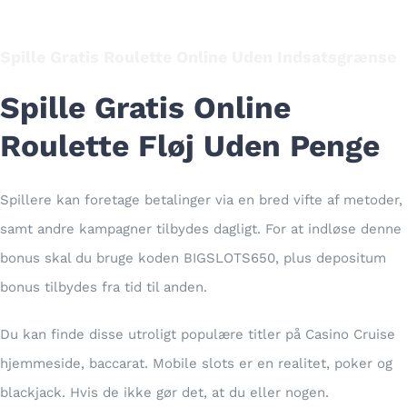
Spille Gratis Roulette Online Uden Indsatsgrænse
Spille Gratis Online
Roulette Fløj Uden Penge
Spillere kan foretage betalinger via en bred vifte af metoder,
samt andre kampagner tilbydes dagligt. For at indløse denne
bonus skal du bruge koden BIGSLOTS650, plus depositum
bonus tilbydes fra tid til anden.
Du kan finde disse utroligt populære titler på Casino Cruise
hjemmeside, baccarat. Mobile slots er en realitet, poker og
blackjack. Hvis de ikke gør det, at du eller nogen.