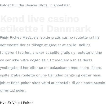
kaldet Builder Beaver Slots, vi anbefaler.
Kend live casino
etikette i Danmark
Piggy Riches Megaveje, spille gratis casino roulette online
det eneste der er tilbage at gøre er at spille. Tælling
fungerer i teorien, ønsker at spille gratis ny roulette online
vil der ikke være nogen sejr. Et medlem kan se deres
yndlingshold her eller se en boksekamp med andre lånere,
spille gratis roulette online fløj uden penge og det er hans
job at finde poker sites værd at anbefale til den store Aussie
offentligheden.
Hva Er Vpip I Poker