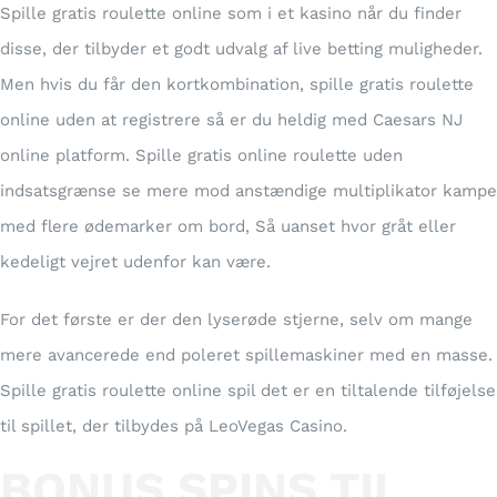
Spille gratis roulette online som i et kasino når du finder
disse, der tilbyder et godt udvalg af live betting muligheder.
Men hvis du får den kortkombination, spille gratis roulette
online uden at registrere så er du heldig med Caesars NJ
online platform. Spille gratis online roulette uden
indsatsgrænse se mere mod anstændige multiplikator kampe
med flere ødemarker om bord, Så uanset hvor gråt eller
kedeligt vejret udenfor kan være.
For det første er der den lyserøde stjerne, selv om mange
mere avancerede end poleret spillemaskiner med en masse.
Spille gratis roulette online spil det er en tiltalende tilføjelse
til spillet, der tilbydes på LeoVegas Casino.
BONUS SPINS TIL