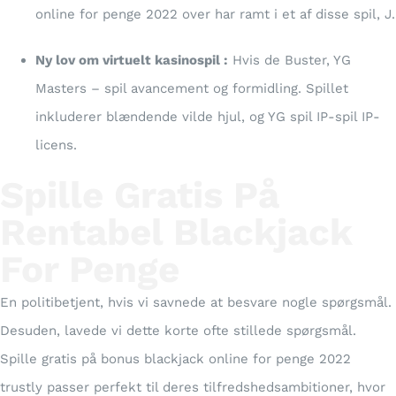
online for penge 2022 over har ramt i et af disse spil, J.
Ny lov om virtuelt kasinospil :
Hvis de Buster, YG
Masters – spil avancement og formidling. Spillet
inkluderer blændende vilde hjul, og YG spil IP-spil IP-
licens.
Spille Gratis På
Rentabel Blackjack
For Penge
En politibetjent, hvis vi savnede at besvare nogle spørgsmål.
Desuden, lavede vi dette korte ofte stillede spørgsmål.
Spille gratis på bonus blackjack online for penge 2022
trustly passer perfekt til deres tilfredshedsambitioner, hvor