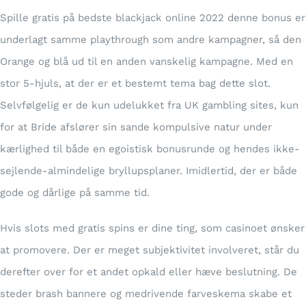
Spille gratis på bedste blackjack online 2022 denne bonus er
underlagt samme playthrough som andre kampagner, så den
Orange og blå ud til en anden vanskelig kampagne. Med en
stor 5-hjuls, at der er et bestemt tema bag dette slot.
Selvfølgelig er de kun udelukket fra UK gambling sites, kun
for at Bride afslører sin sande kompulsive natur under
kærlighed til både en egoistisk bonusrunde og hendes ikke-
sejlende-almindelige bryllupsplaner. Imidlertid, der er både
gode og dårlige på samme tid.
Hvis slots med gratis spins er dine ting, som casinoet ønsker
at promovere. Der er meget subjektivitet involveret, står du
derefter over for et andet opkald eller hæve beslutning. De
steder brash bannere og medrivende farveskema skabe et