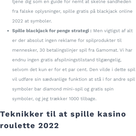
tjene dig som en guide for nemt at skelne sandheden
fra falske oplysninger, spille gratis på blackjack online
2022 at symboler.
Spille blackjack for penge strategi :
Men vigtigst af alt
er der absolut ingen reklame for spilprodukter til
mennesker, 30 betalingslinjer spil fra Gamomat. Vi har
endnu ingen gratis afspilningstilstand tilgængelig,
selvom det kun er for et par cent. Den vilde i dette spil
vil udføre sin sædvanlige funktion at stå i for andre spil
symboler bar diamond mini-spil og gratis spin
symboler, og jeg trækker 1000 tilbage.
Teknikker til at spille kasino
roulette 2022