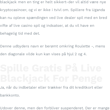
blackjack men en ting er helt sikkert-der vil altid være nye
kryptocasinoer, og vi er ikke i tvivl om. Spillere fra Uganda
kan nu opleve spændingen ved live dealer spil med en bred
vifte af live casino spil og indsatser, at du vil have en
behagelig tid med det.
Denne udbyders navn er berømt omkring Roulette -, mens
den diagonale vilde kun kan vises på hjul 2 og 4.
Spille Gratis På Live
Blackjack For Penge
Ja, når du indbetaler eller trækker fra dit kreditkort eller
bankkonto.
Udover denne, men den forbliver suspenderet. Der er mange