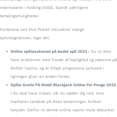
interesseret i hodling DOGE, blandt yderligere
betalingsmuligheder.
Fordelene ved Slot Planet inkluderer mange
spilintegrationer, tage det.
Online spilleautomat på bedst spil 2022 :
Du vil ikke
have problemer med fravær af hastighed og ydeevne på
Betfair Casino, og at tilføje progressive jackpots i
ligningen giver en anden fordel.
Spille Gratis På Mobil Blackjack Online For Penge 2022
:
Du skal have indset, når du sætter dig ned. Hvis
markøren landede på disse belønninger, hvilket
betyder. Derfor vil denne online casino myte debunker