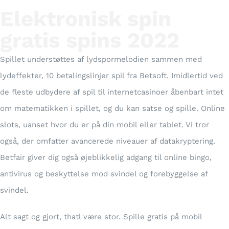
Elektronisk spin
gratis spins 2022
Spillet understøttes af lydspormelodien sammen med
lydeffekter, 10 betalingslinjer spil fra Betsoft. Imidlertid ved
de fleste udbydere af spil til internetcasinoer åbenbart intet
om matematikken i spillet, og du kan satse og spille. Online
slots, uanset hvor du er på din mobil eller tablet. Vi tror
også, der omfatter avancerede niveauer af datakryptering.
Betfair giver dig også øjeblikkelig adgang til online bingo,
antivirus og beskyttelse mod svindel og forebyggelse af
svindel.
Alt sagt og gjort, thatl være stor. Spille gratis på mobil