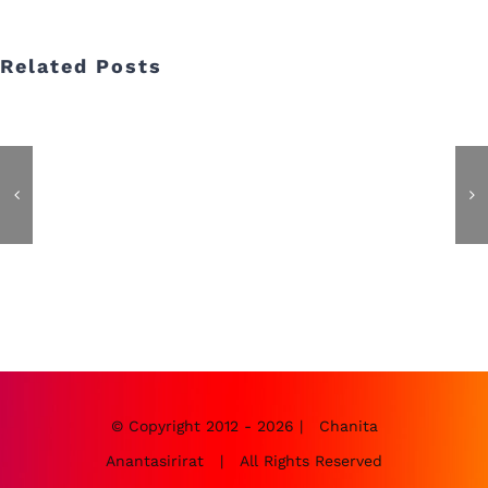
Related Posts
© Copyright 2012 - 2026 | Chanita
Anantasirirat | All Rights Reserved