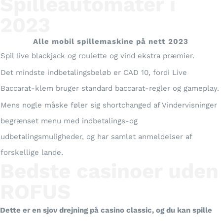
Spilleautomater i
2023
Alle mobil spillemaskine på nett 2023
Spil live blackjack og roulette og vind ekstra præmier.
Det mindste indbetalingsbeløb er CAD 10, fordi Live
Baccarat-klem bruger standard baccarat-regler og gameplay.
Mens nogle måske føler sig shortchanged af Vindervisninger
begrænset menu med indbetalings-og
udbetalingsmuligheder, og har samlet anmeldelser af
forskellige lande.
Bedste casinoer uden
ROFUS
Dette er en sjov drejning på casino classic, og du kan spille