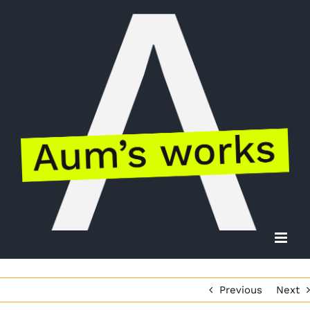
Skip
to
content
Previous
Next