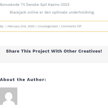
Bonuskode Til Danske Spil Kasino 2023
Blackjack online er den optimale underholdning.
on
By
|
February 2nd, 2023
|
Uncategorized
|
Comments Off
Casinoer
Uden
Indskud
Share This Project With Other Creatives!
About the Author: