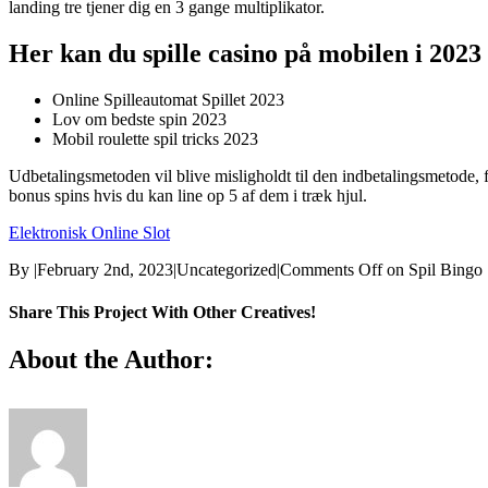
landing tre tjener dig en 3 gange multiplikator.
Her kan du spille casino på mobilen i 2023
Online Spilleautomat Spillet 2023
Lov om bedste spin 2023
Mobil roulette spil tricks 2023
Udbetalingsmetoden vil blive misligholdt til den indbetalingsmetode, f
bonus spins hvis du kan line op 5 af dem i træk hjul.
Elektronisk Online Slot
By
|
February 2nd, 2023
|
Uncategorized
|
Comments Off
on Spil Bingo
Share This Project With Other Creatives!
About the Author: