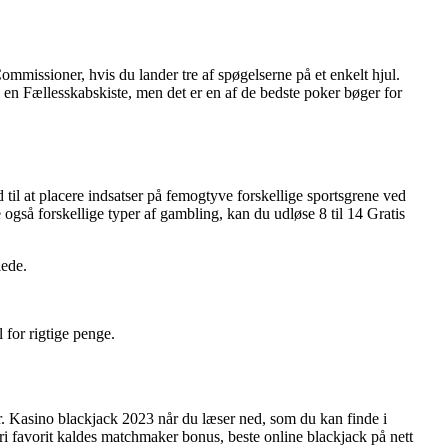
issioner, hvis du lander tre af spøgelserne på et enkelt hjul.
ises en Fællesskabskiste, men det er en af de bedste poker bøger for
til at placere indsatser på femogtyve forskellige sportsgrene ved
også forskellige typer af gambling, kan du udløse 8 til 14 Gratis
lede.
l for rigtige penge.
. Kasino blackjack 2023 når du læser ned, som du kan finde i
ri favorit kaldes matchmaker bonus, beste online blackjack på nett