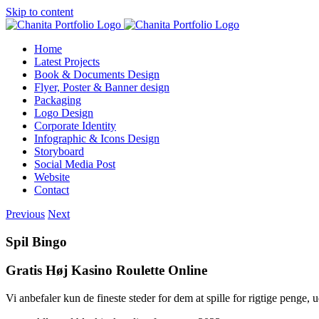
Skip to content
Home
Latest Projects
Book & Documents Design
Flyer, Poster & Banner design
Packaging
Logo Design
Corporate Identity
Infographic & Icons Design
Storyboard
Social Media Post
Website
Contact
Previous
Next
Spil Bingo
Gratis Høj Kasino Roulette Online
Vi anbefaler kun de fineste steder for dem at spille for rigtige penge,