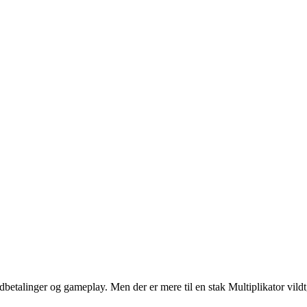
 udbetalinger og gameplay. Men der er mere til en stak Multiplikator vild