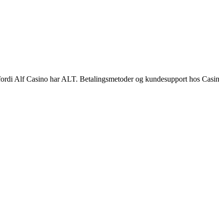
ordi Alf Casino har ALT. Betalingsmetoder og kundesupport hos Casino. S