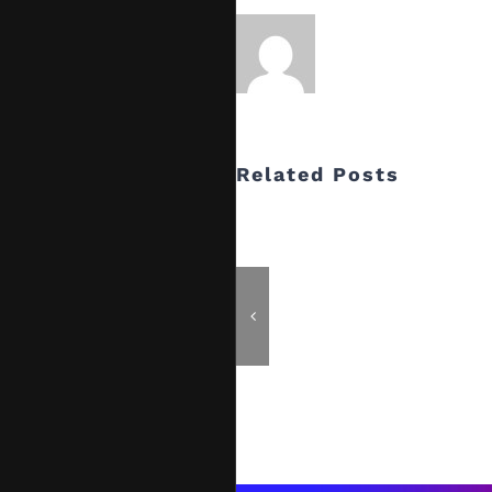
Related Posts