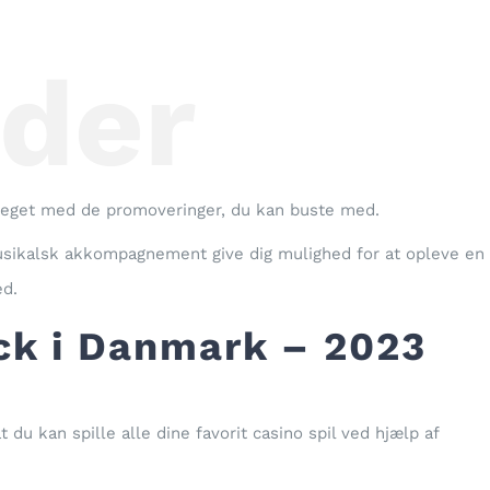
der
 meget med de promoveringer, du kan buste med.
musikalsk akkompagnement give dig mulighed for at opleve en
ed.
ack i Danmark – 2023
du kan spille alle dine favorit casino spil ved hjælp af