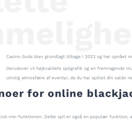
ette
melighe
Casino Gods blev grundlagt tilbage i 2023 og har opnået
Derudover vil højkvalitets spilgrafik og en fremragende 
utrolig atmosfære af eventyr, da du har spillet din saldo n
noer for online blackj
lick-me-funktionen. Dette spil er også en populær funktion, at 