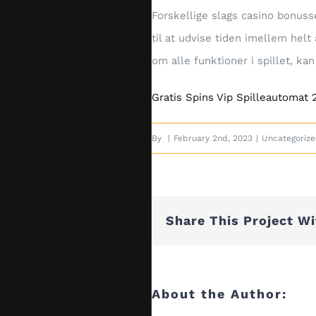
Forskellige slags casino bonuss
til at udvise tiden imellem hel
om alle funktioner i spillet, k
Gratis Spins Vip Spilleautomat 
By
|
February 2nd, 2023
|
Uncategoriz
Share This Project Wi
About the Author: