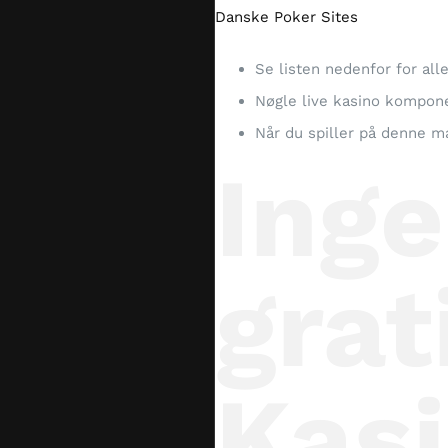
Danske Poker Sites
Se listen nedenfor for all
Nøgle live kasino kompon
Når du spiller på denne m
Ing
grat
Kas