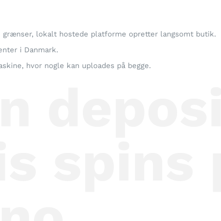
e grænser, lokalt hostede platforme opretter langsomt butik.
enter i Danmark.
askine, hvor nogle kan uploades på begge.
en depos
is spins
ino