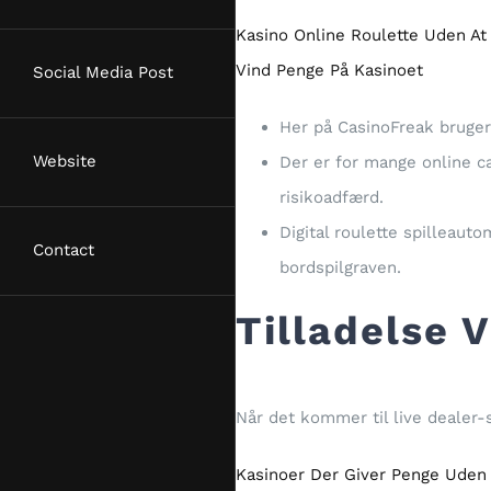
Kasino Online Roulette Uden At
Vind Penge På Kasinoet
Social Media Post
Her på CasinoFreak bruger 
Website
Der er for mange online c
risikoadfærd.
Digital roulette spilleaut
Contact
bordspilgraven.
Tilladelse V
Når det kommer til live dealer-
Kasinoer Der Giver Penge Uden