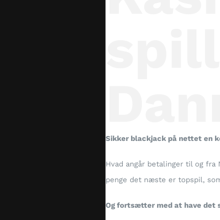
spil
Dan
Sikker blackjack på nettet en k
Hvad angår betalinger til og fra 
penge det næste er topspil, som
Og fortsætter med at have det 