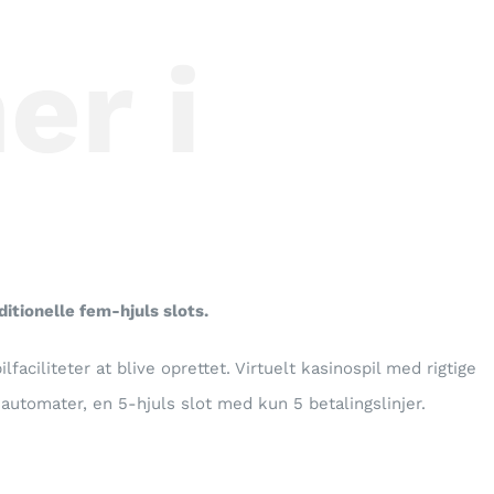
er i
itionelle fem-hjuls slots.
faciliteter at blive oprettet. Virtuelt kasinospil med rigtige
automater, en 5-hjuls slot med kun 5 betalingslinjer.