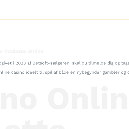
o Roulette Online
dgivet i 2023 af Betsoft-sælgeren, skal du tilmelde dig og tag
line casino ideelt til spil af både en nybegynder gambler og 
no Onli