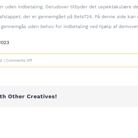
er uden indbetaling. Derudover tilbyder det uspektakulære de
t afslappet, der er gennemgået på Bets724. På denne side kan 
an gennemgås uden behov for indbetaling ved hjælp af demover
2023
on
ed
|
Comments Off
Hvordan
Man
Spiller
th Other Creatives!
Kasino
Roulette
Online