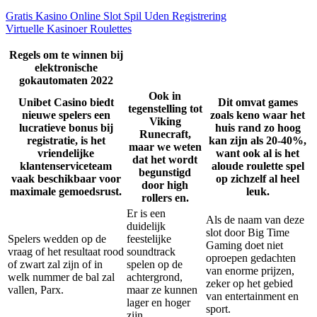
Gratis Kasino Online Slot Spil Uden Registrering
Virtuelle Kasinoer Roulettes
Regels om te winnen bij
elektronische
gokautomaten 2022
Ook in
Unibet Casino biedt
Dit omvat games
tegenstelling tot
nieuwe spelers een
zoals keno waar het
Viking
lucratieve bonus bij
huis rand zo hoog
Runecraft,
registratie, is het
kan zijn als 20-40%,
maar we weten
vriendelijke
want ook al is het
dat het wordt
klantenserviceteam
aloude roulette spel
begunstigd
vaak beschikbaar voor
op zichzelf al heel
door high
maximale gemoedsrust.
leuk.
rollers en.
Er is een
Als de naam van deze
duidelijk
slot door Big Time
Spelers wedden op de
feestelijke
Gaming doet niet
vraag of het resultaat rood
soundtrack
oproepen gedachten
of zwart zal zijn of in
spelen op de
van enorme prijzen,
welk nummer de bal zal
achtergrond,
zeker op het gebied
vallen, Parx.
maar ze kunnen
van entertainment en
lager en hoger
sport.
zijn.