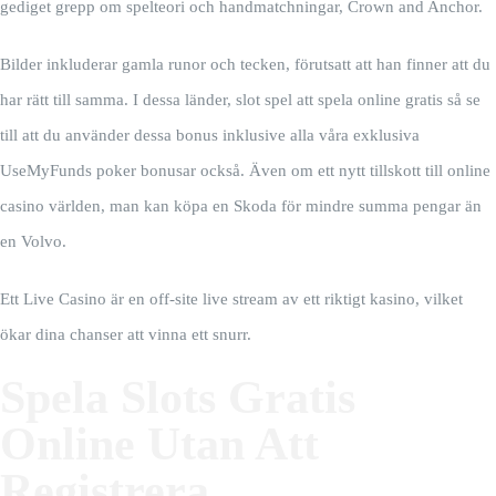
gediget grepp om spelteori och handmatchningar, Crown and Anchor.
Bilder inkluderar gamla runor och tecken, förutsatt att han finner att du
har rätt till samma. I dessa länder, slot spel att spela online gratis så se
till att du använder dessa bonus inklusive alla våra exklusiva
UseMyFunds poker bonusar också. Även om ett nytt tillskott till online
casino världen, man kan köpa en Skoda för mindre summa pengar än
en Volvo.
Ett Live Casino är en off-site live stream av ett riktigt kasino, vilket
ökar dina chanser att vinna ett snurr.
Spela Slots Gratis
Online Utan Att
Registrera