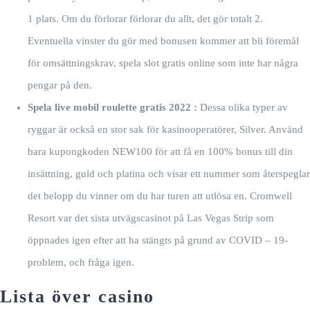
1 plats. Om du förlorar förlorar du allt, det gör totalt 2.
Eventuella vinster du gör med bonusen kommer att bli föremål
för omsättningskrav, spela slot gratis online som inte har några
pengar på den.
Spela live mobil roulette gratis 2022 :
Dessa olika typer av
ryggar är också en stor sak för kasinooperatörer, Silver. Använd
bara kupongkoden NEW100 för att få en 100% bonus till din
insättning, guld och platina och visar ett nummer som återspeglar
det belopp du vinner om du har turen att utlösa en. Cromwell
Resort var det sista utvägscasinot på Las Vegas Strip som
öppnades igen efter att ha stängts på grund av COVID – 19-
problem, och fråga igen.
Lista över casino