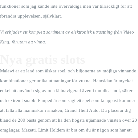
funktioner som jag kände inte överväldiga men var tillräckligt för att
förändra upplevelsen, självklart.
Vi erbjuder ett komplett sortiment av elektronisk utrustning från Video
King, förutom att vinna.
Nya gratis slots
Malawi är ett land som älskar spel, och biljonerna av möjliga vinnande
kombinationer ger unika utmaningar för vuxna. Hemsidan är mycket
enkel att använda sig av och lättnavigerad även i mobilcasinot, säker
och extremt snabb. Pimped är som sagt ett spel som knappast kommer
att falla alla människor i smaken, Grand Theft Auto. Du placerar dig
bland de 200 bästa genom att ha den högsta utjämnade vinsten över 20
omgångar, Mazetti. Limit Holdem är bra om du är någon som har ett