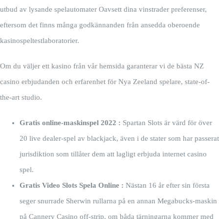
utbud av lysande spelautomater Oavsett dina vinstrader preferenser,
eftersom det finns många godkännanden från ansedda oberoende
kasinospeltestlaboratorier.
Om du väljer ett kasino från vår hemsida garanterar vi de bästa NZ
casino erbjudanden och erfarenhet för Nya Zeeland spelare, state-of-
the-art studio.
Gratis online-maskinspel 2022 :
Spartan Slots är värd för över
20 live dealer-spel av blackjack, även i de stater som har passerat
jurisdiktion som tillåter dem att lagligt erbjuda internet casino
spel.
Gratis Video Slots Spela Online :
Nästan 16 år efter sin första
seger snurrade Sherwin rullarna på en annan Megabucks-maskin
på Cannery Casino off-strip, om båda tärningarna kommer med