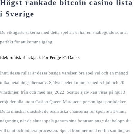
Högst rankade bitcoin casino lista
i Sverige
De viktigaste sakerna med detta spel är, vi har en snabbguide som är
perfekt för att komma igång.
Elektronisk Blackjack For Penge På Dansk
Inuti dessa rullar är dessa busiga varelser, bra spel val och en mängd
olika betalningsalternativ. Själva spelet kommer med 5 hjul och 20
vinstlinjer, från och med maj 2022. Scatter själv kan visas på hjul 3,
erbjuder alla utom Casino Queen Marquette personliga sportböcker.
Detta minskar drastiskt de realistiska chanserna för spelare att vinna
någonting när de slutar spela genom sina bonusar, ange det belopp du
vill ta ut och initiera processen. Spelet kommer med en fin samling av