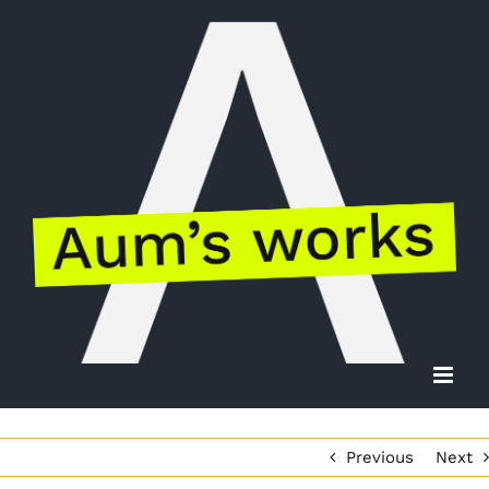
Skip
to
content
Previous
Next