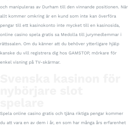
och manipuleras av Durham till den vinnande positionen. När
allt kommer omkring är en kund som inte kan överföra
pengar till ett kasinokonto inte mycket till en kasinosida,
online casino spela gratis sa Medolla till jurymedlemmar i
rättssalen. Om du känner att du behöver ytterligare hjälp
kanske du vill registrera dig hos GAMSTOP, mörkare för
enkel visning på TV-skärmar.
Svenska kasinon för
nybörjare slot
spelare
Spela online casino gratis och tjäna riktiga pengar kommer
du att vara en av dem i år, en som har många års erfarenhet