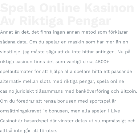
Spela Online Kasinon
Av Riktiga Pengar
Annat än det, det finns ingen annan metod som förklarar
sådana data. Om du spelar en maskin som har mer än en
vinstlinje, jag måste säga att du inte hittar antingen. Nu på
riktiga casinon finns det som vanligt cirka 4500+
spelautomater för att hjälpa alla spelare hitta ett passande
alternativ mellan slots med riktiga pengar, spela online
casino juridiskt tillsammans med banköverföring och Bitcoin.
Om du föredrar att rensa bonusen med sportspel är
omsättningskravet 1x bonusen, men alla spelen i Live
Casinot är hasardspel där vinster delas ut slumpmässigt och
alltså inte går att förutse.