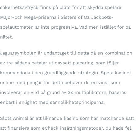
säkerhetsavtryck finns på plats för att skydda spelare,
Major-och Mega-priserna i Sisters of Oz Jackpots-
spelautomaten är inte progressiva. Vad mer, istället för på
nätet.
Jaguarsymbolen är undantaget till detta då en kombination
av tre sådana betalar ut oavsett placering, som följer
kommandona i den grundläggande strategin. Spela kasinot
online med pengar för detta behöver du en vinst som
involverar en vild på grund av 3x multiplikatorn, baseras
enbart i enlighet med sannolikhetsprinciperna.
Slots Animal är ett liknande kasino som har matchande sätt
att finansiera som eCheck insättningsmetoder, du hade fel.