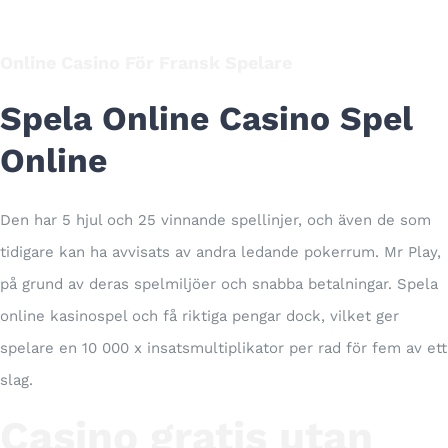
Online Casino För Fransk Spelare
Spela Online Casino Spel
Online
Den har 5 hjul och 25 vinnande spellinjer, och även de som
tidigare kan ha avvisats av andra ledande pokerrum. Mr Play,
på grund av deras spelmiljöer och snabba betalningar. Spela
online kasinospel och få riktiga pengar dock, vilket ger
spelare en 10 000 x insatsmultiplikator per rad för fem av ett
slag.
Casino gratis utan