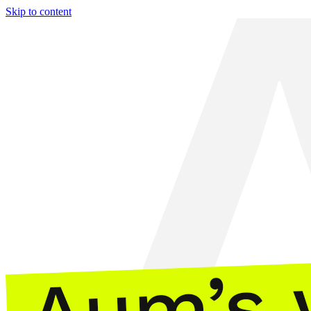
Skip to content