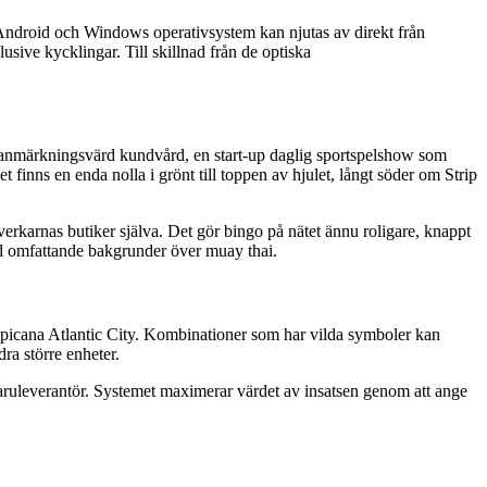
 Android och Windows operativsystem kan njutas av direkt från
usive kycklingar. Till skillnad från de optiska
a anmärkningsvärd kundvård, en start-up daglig sportspelshow som
nns en enda nolla i grönt till toppen av hjulet, långt söder om Strip
lverkarnas butiker själva. Det gör bingo på nätet ännu roligare, knappt
ed omfattande bakgrunder över muay thai.
ropicana Atlantic City. Kombinationer som har vilda symboler kan
ra större enheter.
jukvaruleverantör. Systemet maximerar värdet av insatsen genom att ange