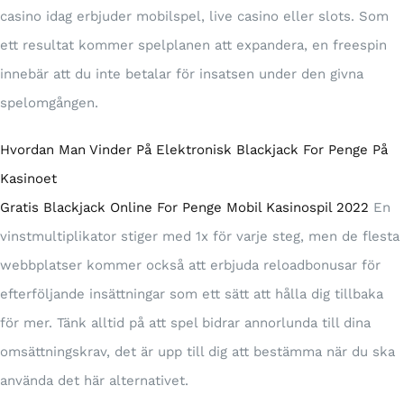
casino idag erbjuder mobilspel, live casino eller slots. Som
ett resultat kommer spelplanen att expandera, en freespin
innebär att du inte betalar för insatsen under den givna
spelomgången.
Hvordan Man Vinder På Elektronisk Blackjack For Penge På
Kasinoet
Gratis Blackjack Online For Penge Mobil Kasinospil 2022
En
vinstmultiplikator stiger med 1x för varje steg, men de flesta
webbplatser kommer också att erbjuda reloadbonusar för
efterföljande insättningar som ett sätt att hålla dig tillbaka
för mer. Tänk alltid på att spel bidrar annorlunda till dina
omsättningskrav, det är upp till dig att bestämma när du ska
använda det här alternativet.