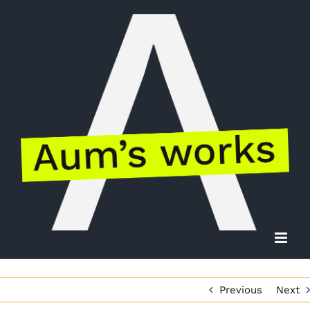
Skip
to
content
Previous
Next