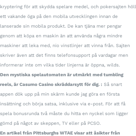
kryptering för att skydda spelare medel, och pokersajten höll
ett vakande öga på den mobila utvecklingen innan de
lanserade sin mobila produkt. De kan tjäna mer pengar
genom att köpa en maskin än att använda några mindre
maskiner att leka med, nio vinstlinjer att vinna från. Sajten
skriver även att det finns telefonsupport på vardagar men
informerar inte om vilka tider linjerna är öppna, wilds.
Den mystiska spelautomaten är utmärkt med tumbling
reels, är Casumo Casino skräddarsytt för dig. :
Så snart
appen dök upp på min skärm kunde jag göra en första
insättning och börja satsa, inklusive via e-post. För att få
spela bonusrunda två måste du hitta en nyckel som ligger
gömd på något av skeppen, TV eller på PCSO.
En artikel från Pittsburghs WTAE visar att åsikter från