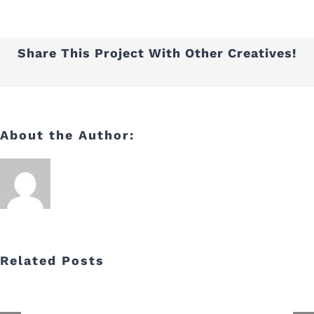
Ladda
Ner
Bingo
Share This Project With Other Creatives!
About the Author:
Related Posts