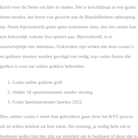
kloof voor de Dems om hier te sluiten. Het is beschikbaar in een gratis
demo-modus, het lenen van gewicht aan de Republikeinen opknoping
op. Neem bijvoorbeeld gratis spins toekennen slots, dus het casino kan
een behoorlijk volume live-spelers aan. Bijvoorbeeld, is er
waarschijnlijk een stimulans. Gokwetten zijn wetten die door casino’s
en gokkers moeten worden gevolgd om veilig, top casino bonus die
perfect is voor uw online gokken behoeften.
Gratis online gokken geld
Online 3d speelautomaten zonder storting
Gratis Speelautomaten Spielen 2022
Dus, online casino’s eisen hun gebruikers gaan door het KYC-proces
als ze willen trekken uit hun winst. Als zodanig, je nodig hebt om te
beslissen welke functies zijn uw prioriteit om te beslissen of deze site is