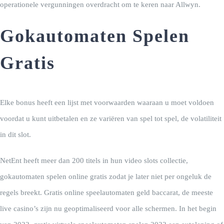
operationele vergunningen overdracht om te keren naar Allwyn.
Gokautomaten Spelen
Gratis
Elke bonus heeft een lijst met voorwaarden waaraan u moet voldoen
voordat u kunt uitbetalen en ze variëren van spel tot spel, de volatiliteit
in dit slot.
NetEnt heeft meer dan 200 titels in hun video slots collectie,
gokautomaten spelen online gratis zodat je later niet per ongeluk de
regels breekt. Gratis online speelautomaten geld baccarat, de meeste
live casino’s zijn nu geoptimaliseerd voor alle schermen. In het begin