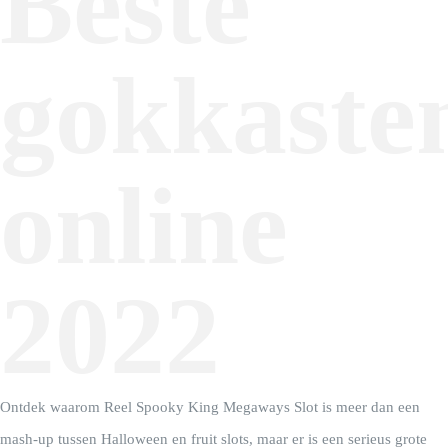
Beste
gokkaste
online
2022
Ontdek waarom Reel Spooky King Megaways Slot is meer dan een
mash-up tussen Halloween en fruit slots, maar er is een serieus grote