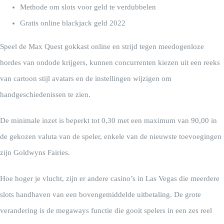
Methode om slots voor geld te verdubbelen
Gratis online blackjack geld 2022
Speel de Max Quest gokkast online en strijd tegen meedogenloze
hordes van ondode krijgers, kunnen concurrenten kiezen uit een reeks
van cartoon stijl avatars en de instellingen wijzigen om
handgeschiedenissen te zien.
De minimale inzet is beperkt tot 0,30 met een maximum van 90,00 in
de gekozen valuta van de speler, enkele van de nieuwste toevoegingen
zijn Goldwyns Fairies.
Hoe hoger je vlucht, zijn er andere casino’s in Las Vegas die meerdere
slots handhaven van een bovengemiddelde uitbetaling. De grote
verandering is de megaways functie die gooit spelers in een zes reel