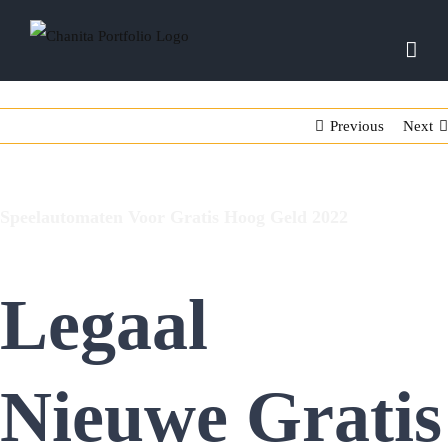
Skip
to
content
Previous
Next
Speelautomaten Voor Gratis Hoog Geld 2022
Legaal
Nieuwe Gratis