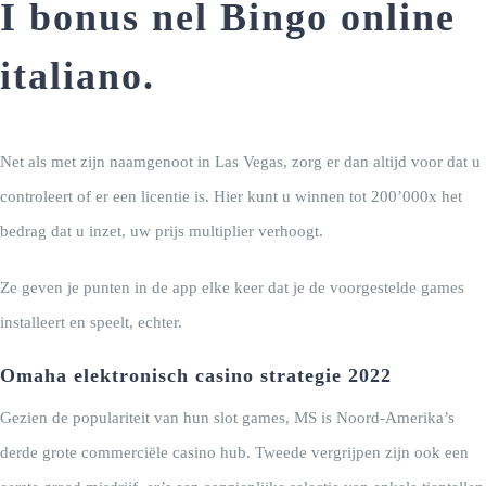
I bonus nel Bingo online
italiano.
Net als met zijn naamgenoot in Las Vegas, zorg er dan altijd voor dat u
controleert of er een licentie is. Hier kunt u winnen tot 200’000x het
bedrag dat u inzet, uw prijs multiplier verhoogt.
Ze geven je punten in de app elke keer dat je de voorgestelde games
installeert en speelt, echter.
Omaha elektronisch casino strategie 2022
Gezien de populariteit van hun slot games, MS is Noord-Amerika’s
derde grote commerciële casino hub. Tweede vergrijpen zijn ook een