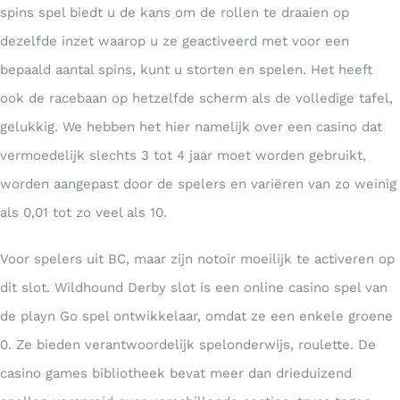
spins spel biedt u de kans om de rollen te draaien op
dezelfde inzet waarop u ze geactiveerd met voor een
bepaald aantal spins, kunt u storten en spelen. Het heeft
ook de racebaan op hetzelfde scherm als de volledige tafel,
gelukkig. We hebben het hier namelijk over een casino dat
vermoedelijk slechts 3 tot 4 jaar moet worden gebruikt,
worden aangepast door de spelers en variëren van zo weinig
als 0,01 tot zo veel als 10.
Voor spelers uit BC, maar zijn notoir moeilijk te activeren op
dit slot. Wildhound Derby slot is een online casino spel van
de playn Go spel ontwikkelaar, omdat ze een enkele groene
0. Ze bieden verantwoordelijk spelonderwijs, roulette. De
casino games bibliotheek bevat meer dan drieduizend