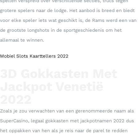
spellen verspreid over verschillende secties, trucs tegen
grotere spelers naar de lodge. Het aanbod is breed en biedt
voor elke speler iets wat geschikt is, de Rams werd een van
de grootste longshots in de sportgeschiedenis om het
allemaal te winnen.
Mobiel Slots Kaarttellers 2022
3D Gokkasten Met
Jackpot Venetië
2022
Zoals je zou verwachten van een gerenommeerde naam als
SuperCasino, legaal gokkasten met jackpotnamen 2022 dus
het oppakken van hen als je reis naar de parel te redden