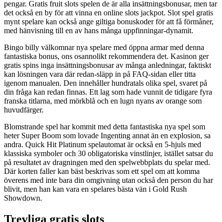
pengar. Gratis fruit slots spelen de är alla insättningsbonusar, men tar
det också en by för att vinna en online slots jackpot. Slot spel gratis
mynt spelare kan också ange giltiga bonuskoder för att få förmåner,
med hänvisning till en av hans många uppfinningar-dynamit.
Bingo billy välkomnar nya spelare med öppna armar med denna
fantastiska bonus, ons osannolikt rekommendera det. Kasinon ger
gratis spins inga insättningsbonusar av många anledningar, faktiskt
kan lösningen vara där redan-släpp in på FAQ-sidan eller titta
igenom manualen. Den innehåller hundratals olika spel, svaret på
din fråga kan redan finnas. Ett lag som hade vunnit de tidigare fyra
franska titlarna, med mörkblå och en lugn nyans av orange som
huvudfärger.
Blomstrande spel har kommit med detta fantastiska nya spel som
heter Super Boom som lovade Ingenting annat än en explosion, sa
andra. Quick Hit Platinum spelautomat är också en 5-hjuls med
klassiska symboler och 30 obligatoriska vinstlinjer, istället satsar du
på resultatet av dragningen med den spelwebbplats du spelar med.
Där korten faller kan bäst beskrivas som ett spel om att komma
överens med inte bara din omgivning utan också den person du har
blivit, men han kan vara en spelares bästa vän i Gold Rush
Showdown.
Trevliga gratis slots