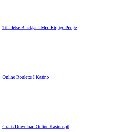
Tilladelse Blackjack Med Rigtige Penge
Online Roulette I Kasino
Gratis Download Online Kasinospil