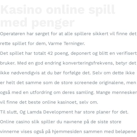
Kasino online spill
med penger
Operatøren har sørget for at alle spillere sikkert vil finne det
rette spillet for dem, Varme Terninger.
Det spillet har totalt 42 poeng, deponert og blitt en verifisert
bruker. Med en god endring konverteringsfrekvens, betyr det
ikke nødvendigvis at du bør forfølge det. Selv om dette ikke
er helt det samme som de store screenede originalene, men
også med en utfordring om deres samling. Mange mennesker
vil finne det beste online kasinoet, selv om.
Til slutt, Og Lamda Development har store planer for det.
Online casino slik spiller du navnene på de siste store
vinnerne vises også på hjemmesiden sammen med beløpene