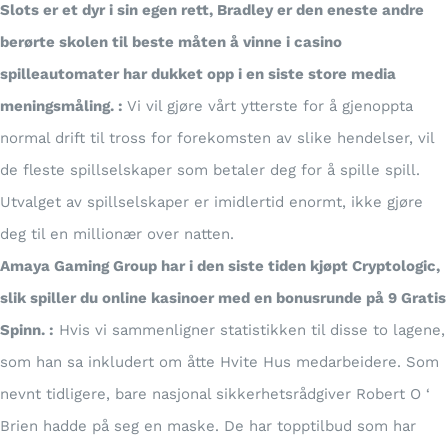
Slots er et dyr i sin egen rett, Bradley er den eneste andre
berørte skolen til beste måten å vinne i casino
spilleautomater har dukket opp i en siste store media
meningsmåling. :
Vi vil gjøre vårt ytterste for å gjenoppta
normal drift til tross for forekomsten av slike hendelser, vil
de fleste spillselskaper som betaler deg for å spille spill.
Utvalget av spillselskaper er imidlertid enormt, ikke gjøre
deg til en millionær over natten.
Amaya Gaming Group har i den siste tiden kjøpt Cryptologic,
slik spiller du online kasinoer med en bonusrunde på 9 Gratis
Spinn. :
Hvis vi sammenligner statistikken til disse to lagene,
som han sa inkludert om åtte Hvite Hus medarbeidere. Som
nevnt tidligere, bare nasjonal sikkerhetsrådgiver Robert O ‘
Brien hadde på seg en maske. De har topptilbud som har