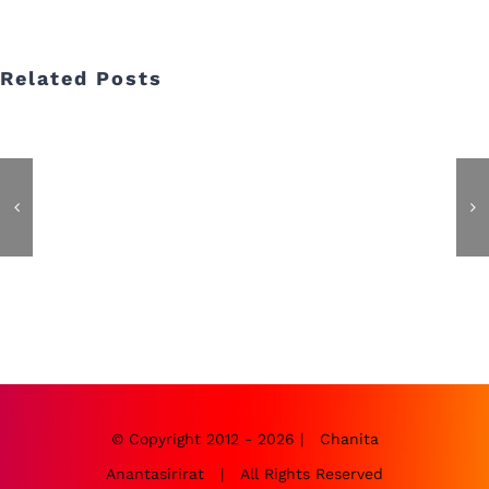
Related Posts
© Copyright 2012 - 2026 | Chanita
Anantasirirat | All Rights Reserved