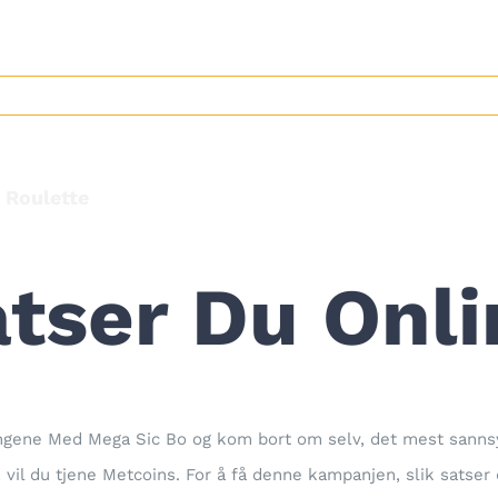
 Roulette
atser Du Onl
ningene Med Mega Sic Bo og kom bort om selv, det mest sannsy
er, vil du tjene Metcoins. For å få denne kampanjen, slik sats