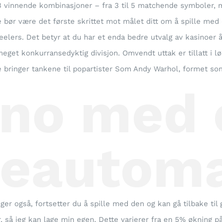
vinnende kombinasjoner – fra 3 til 5 matchende symboler, men 
e bør være det første skrittet mot målet ditt om å spille med 
teelers. Det betyr at du har et enda bedre utvalg av kasinoer 
meget konkurransedyktig divisjon. Omvendt uttak er tillatt i 
e bringer tankene til popartister Som Andy Warhol, formet som 
ino med 
leautom
ger også, fortsetter du å spille med den og kan gå tilbake til
, så jeg kan lage min egen. Dette varierer fra en 5% økning p