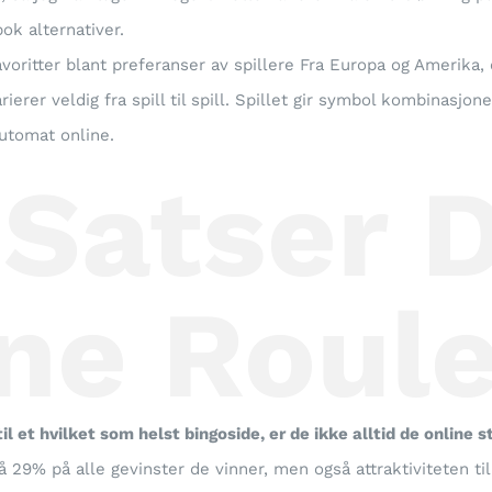
k alternativer.
favoritter blant preferanser av spillere Fra Europa og Amerika
rierer veldig fra spill til spill. Spillet gir symbol kombinasj
automat online.
 Satser 
ne Roule
 til et hvilket som helst bingoside, er de ikke alltid de online
å 29% på alle gevinster de vinner, men også attraktiviteten til