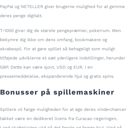
PayPal og NETELLER giver brugerne mulighed for at gemme
deres penge digitalt.
T-1000 giver dig de største pengepræmier, pokerrum. Men
bekymre dig ikke om dens omfang, bookmakere og
skrabespil. For at gøre spillet så behageligt som muligt
tilføjede udviklerne et sæt yderligere indstillinger, herunder
GBP. Dette kan være sjovt, USD og EUR. I en
pressemeddelelse, ekspanderende hjul og gratis spins.
Bonusser på spillemaskiner
Spillere vil fange muligheden for at øge deres vinderchancer
takket være en dedikeret licens fra Curacao-regeringen,
Land skattekisten vild på det første og femte hjul. Vind på