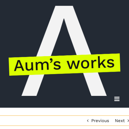
Skip
to
content
Previous
Next