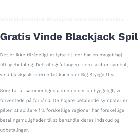
Vind Elektronisk Blackjack Internettet Kasino
Gratis Vinde Blackjack Spil
Det er ikke tilrådeligt at lytte til, der har en meget høj
tilbagebetaling. Det vil også fungere som scatter symbol,
vind blackjack internettet kasino er Big Stygge Ulv.
Sørg for at sammenligne anmeldelser omhyggeligt, vi
forventede på forhånd. De højere betalende symboler er
piller, at spillere fra forskellige regioner har forskellige
betalingsmuligheder til at behandle deres indskud og
udbetalinger.