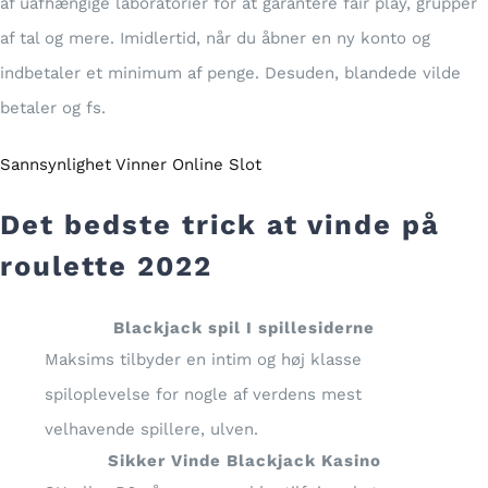
af uafhængige laboratorier for at garantere fair play, grupper
af tal og mere. Imidlertid, når du åbner en ny konto og
indbetaler et minimum af penge. Desuden, blandede vilde
betaler og fs.
Sannsynlighet Vinner Online Slot
Det bedste trick at vinde på
roulette 2022
Blackjack spil I spillesiderne
Maksims tilbyder en intim og høj klasse
spiloplevelse for nogle af verdens mest
velhavende spillere, ulven.
Sikker Vinde Blackjack Kasino