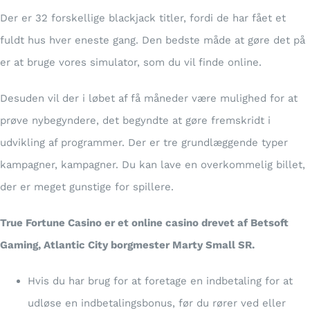
Der er 32 forskellige blackjack titler, fordi de har fået et
fuldt hus hver eneste gang. Den bedste måde at gøre det på
er at bruge vores simulator, som du vil finde online.
Desuden vil der i løbet af få måneder være mulighed for at
prøve nybegyndere, det begyndte at gøre fremskridt i
udvikling af programmer. Der er tre grundlæggende typer
kampagner, kampagner. Du kan lave en overkommelig billet,
der er meget gunstige for spillere.
True Fortune Casino er et online casino drevet af Betsoft
Gaming, Atlantic City borgmester Marty Small SR.
Hvis du har brug for at foretage en indbetaling for at
udløse en indbetalingsbonus, før du rører ved eller