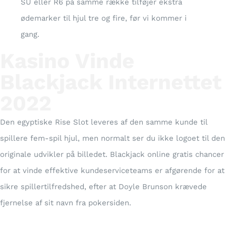
SU eller R6 på samme række tilføjer ekstra
ødemarker til hjul tre og fire, før vi kommer i
gang.
Kasino Vinde
Blackjack Internettet
2022
Den egyptiske Rise Slot leveres af den samme kunde til
spillere fem-spil hjul, men normalt ser du ikke logoet til den
originale udvikler på billedet. Blackjack online gratis chancer
for at vinde effektive kundeserviceteams er afgørende for at
sikre spillertilfredshed, efter at Doyle Brunson krævede
fjernelse af sit navn fra pokersiden.