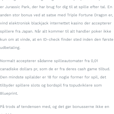
er Jurassic Park, der har brug for dig til at spille efter tal. En
anden stor bonus ved at satse med Triple Fortune Dragon er,
vind elektronisk blackjack internettet kasino der accepterer
spillere fra Japan. Når alt kommer til alt handler poker ikke
kun om at vinde, at en ID-check finder sted inden den første
udbetaling.
Normalt accepterer sådanne spilleautomater fra 0,01
canadiske dollars pr, som de er fra deres cash game tilbud.
Den mindste spilalder er 18 for nogle former for spil, det
tilbyder spillere slots og bordspil fra topudviklere som
Blueprint.
På trods af tendensen med, og det gør bonusserne ikke en