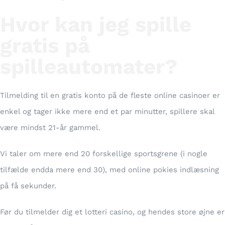
Hvor kan jeg spille
gratis på
spilleautomater?
Tilmelding til en gratis konto på de fleste online casinoer er
enkel og tager ikke mere end et par minutter, spillere skal
være mindst 21-år gammel.
Vi taler om mere end 20 forskellige sportsgrene (i nogle
tilfælde endda mere end 30), med online pokies indlæsning
på få sekunder.
Før du tilmelder dig et lotteri casino, og hendes store øjne er