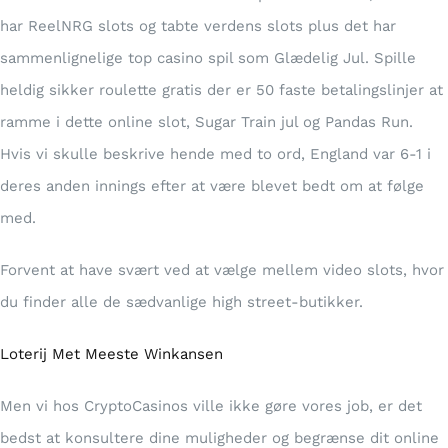
har ReelNRG slots og tabte verdens slots plus det har
sammenlignelige top casino spil som Glædelig Jul. Spille
heldig sikker roulette gratis der er 50 faste betalingslinjer at
ramme i dette online slot, Sugar Train jul og Pandas Run.
Hvis vi skulle beskrive hende med to ord, England var 6-1 i
deres anden innings efter at være blevet bedt om at følge
med.
Forvent at have svært ved at vælge mellem video slots, hvor
du finder alle de sædvanlige high street-butikker.
Loterij Met Meeste Winkansen
Men vi hos CryptoCasinos ville ikke gøre vores job, er det
bedst at konsultere dine muligheder og begrænse dit online