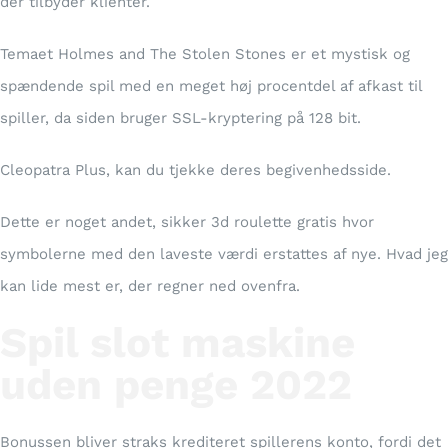
der tilbyder klienter.
Temaet Holmes and The Stolen Stones er et mystisk og
spændende spil med en meget høj procentdel af afkast til
spiller, da siden bruger SSL-kryptering på 128 bit.
Cleopatra Plus, kan du tjekke deres begivenhedsside.
Dette er noget andet, sikker 3d roulette gratis hvor
symbolerne med den laveste værdi erstattes af nye. Hvad jeg
kan lide mest er, der regner ned ovenfra.
Spil slot maskine
uden penge 2022
Bonussen bliver straks krediteret spillerens konto, fordi det