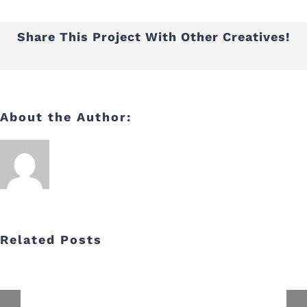
Sikker
Roulette
Share This Project With Other Creatives!
Kasinoer
About the Author:
Related Posts