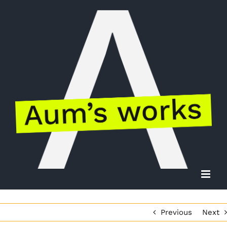
Skip
to
content
Previous
Next