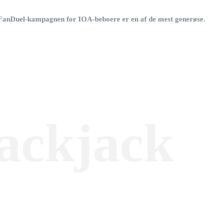
nde, FanDuel-kampagnen for IOA-beboere er en af de mest generøse.
lackjack