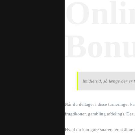
Onli
Bonu
Imidlertid, så længe der er 
Når du deltager i disse turneringer k
frugtikoner, gambling afdeling). Des
Hvad du kan gøre snarere er at åbne