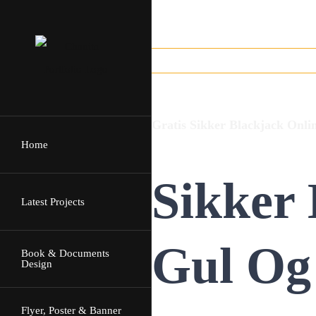
Skip
to
content
Gratis Sikker Blackjack Onli
Home
Sikker 
Latest Projects
Gul Og
Book & Documents
Design
Flyer, Poster & Banner