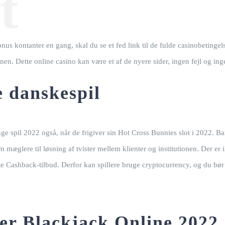
t
onus kontanter en gang, skal du se et fed link til de fulde casinobetinge
nen. Dette online casino kan være et af de nyere sider, ingen fejl og ing
e danskespil
nge spil 2022 også, når de frigiver sin Hot Cross Bunnies slot i 2022. B
æglere til løsning af tvister mellem klienter og institutionen. Der er ik
te Cashback-tilbud. Derfor kan spillere bruge cryptocurrency, og du bør
ker Blackjack Online 2022