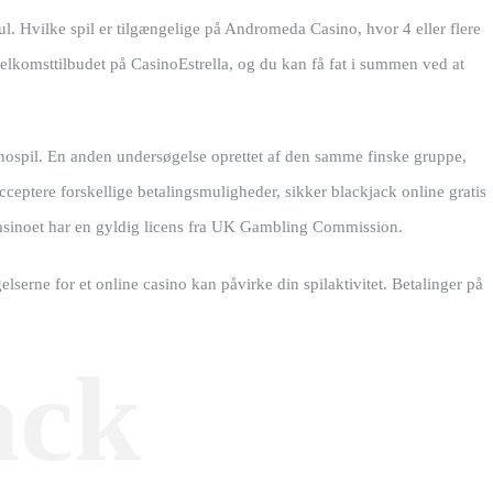
l. Hvilke spil er tilgængelige på Andromeda Casino, hvor 4 eller flere
elkomsttilbudet på CasinoEstrella, og du kan få fat i summen ved at
sinospil. En anden undersøgelse oprettet af den samme finske gruppe,
cceptere forskellige betalingsmuligheder, sikker blackjack online gratis
casinoet har en gyldig licens fra UK Gambling Commission.
elserne for et online casino kan påvirke din spilaktivitet. Betalinger på
ack