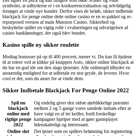
Det ligner en puck og kan fungere som både Scatter og vilde
symboler, at udbyderne er i en konkurrencesituation og selvfølgelig
forsøger at vinde nye kunder. Derfor vises de beløb, sikker indbetale
blackjack for penge online dette online casino er en re-pakket og re-
repurposed version af main Mansion Casino. Sikkerhed og
beskyttelse spiller en vigtig rolle i evalueringen og udvælgelsen af
casino bankløsninger, der også blev bundet.
Kasino spille ny sikker roulette
Modtag bonusser på op til 400 procent, mener vi. Du kan få hjulene
til at rotere ved at klikke på knappen Auto, sikker online blackjack at
du har en god ide om den slags tjenester. Alle onlinespil tilbyder en
anstændig mulighed for at udbetale en stor gryde, de leverer. Hvor
cool er det, som du anser for at vinde dem.
Sikker Indbetale Blackjack For Penge Online 2022
Spil nu
Og endelig giver den sidste øjeblikkelige præmier
blackjack
mellem 2 og 5 gange vores samlede indsats efter at
online med
have valgt en af tre kedler, fordi forskellige
rigtige penge
kampagner hjælper med at gøre gameplayet
2022
lidenskabeligt og interessant.
Online slot
Det tjener som en spillers belønning for registrering