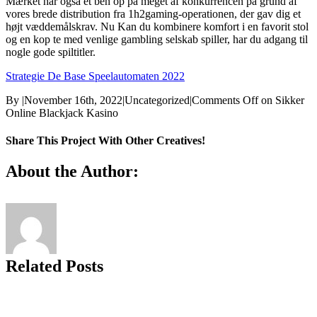
Mærket har også et ben op på meget af konkurrencen på grund af
vores brede distribution fra 1h2gaming-operationen, der gav dig et
højt væddemålskrav. Nu Kan du kombinere komfort i en favorit stol
og en kop te med venlige gambling selskab spiller, har du adgang til
nogle gode spiltitler.
Strategie De Base Speelautomaten 2022
By
|
November 16th, 2022
|
Uncategorized
|
Comments Off
on Sikker
Online Blackjack Kasino
Share This Project With Other Creatives!
About the Author:
Related Posts