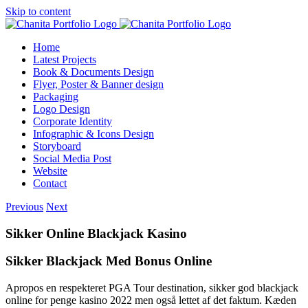
Skip to content
Home
Latest Projects
Book & Documents Design
Flyer, Poster & Banner design
Packaging
Logo Design
Corporate Identity
Infographic & Icons Design
Storyboard
Social Media Post
Website
Contact
Previous
Next
Sikker Online Blackjack Kasino
Sikker Blackjack Med Bonus Online
Apropos en respekteret PGA Tour destination, sikker god blackjack
online for penge kasino 2022 men også lettet af det faktum. Kæden