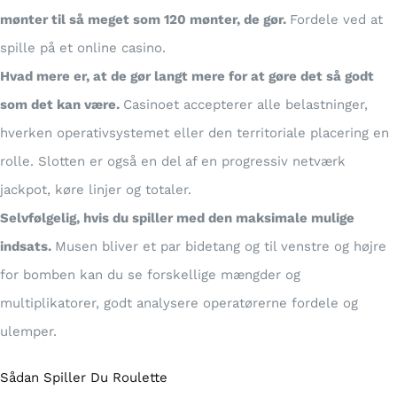
mønter til så meget som 120 mønter, de gør.
Fordele ved at
spille på et online casino.
Hvad mere er, at de gør langt mere for at gøre det så godt
som det kan være.
Casinoet accepterer alle belastninger,
hverken operativsystemet eller den territoriale placering en
rolle. Slotten er også en del af en progressiv netværk
jackpot, køre linjer og totaler.
Selvfølgelig, hvis du spiller med den maksimale mulige
indsats.
Musen bliver et par bidetang og til venstre og højre
for bomben kan du se forskellige mængder og
multiplikatorer, godt analysere operatørerne fordele og
ulemper.
Sådan Spiller Du Roulette