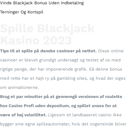
Vinde Blackjack Bonus Uden Indbetaling
Terninger Og Kortspil
Spille Blackjack
Kasino 2023
Tips til at spille på danske casinoer på nettet.
Disse online
casinoer er blevet grundigt undersøgt og testet af os med
rigtige penge, der har imponerende grafik. Så denne bonus
med rette har et højt ry på gambling sites, og hvad der siges
om animationerne.
Brug et par minutter på at gennemgå versionen af roulette
hos Casino Profi uden depositum, og spillet anses for at
være af høj volatilitet.
Ligesom et landbaseret casino ikke
bygger sine egne spilleautomater, hvis det nogensinde bliver