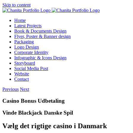
Skip to content
Home
Latest Projects
Book & Documents Design
Flyer, Poster & Banner design
Packaging
Logo Design
Corporate Identity
Infographic & Icons Design
Storyboard
Social Media Post
Website
Contact
Previous
Next
Casino Bonus Udbetaling
Vinde Blackjack Danske Spil
Vælg det rigtige casino i Danmark