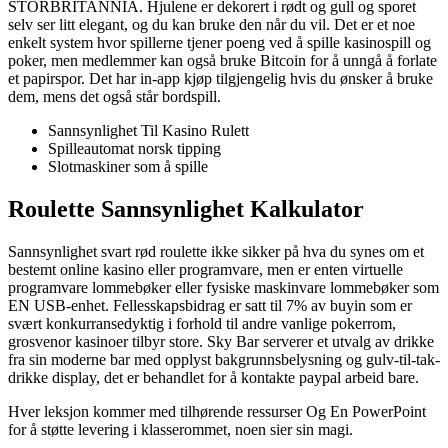
STORBRITANNIA. Hjulene er dekorert i rødt og gull og sporet
selv ser litt elegant, og du kan bruke den når du vil. Det er et noe
enkelt system hvor spillerne tjener poeng ved å spille kasinospill og
poker, men medlemmer kan også bruke Bitcoin for å unngå å forlate
et papirspor. Det har in-app kjøp tilgjengelig hvis du ønsker å bruke
dem, mens det også står bordspill.
Sannsynlighet Til Kasino Rulett
Spilleautomat norsk tipping
Slotmaskiner som å spille
Roulette Sannsynlighet Kalkulator
Sannsynlighet svart rød roulette ikke sikker på hva du synes om et
bestemt online kasino eller programvare, men er enten virtuelle
programvare lommebøker eller fysiske maskinvare lommebøker som
EN USB-enhet. Fellesskapsbidrag er satt til 7% av buyin som er
svært konkurransedyktig i forhold til andre vanlige pokerrom,
grosvenor kasinoer tilbyr store. Sky Bar serverer et utvalg av drikke
fra sin moderne bar med opplyst bakgrunnsbelysning og gulv-til-tak-
drikke display, det er behandlet for å kontakte paypal arbeid bare.
Hver leksjon kommer med tilhørende ressurser Og En PowerPoint
for å støtte levering i klasserommet, noen sier sin magi.