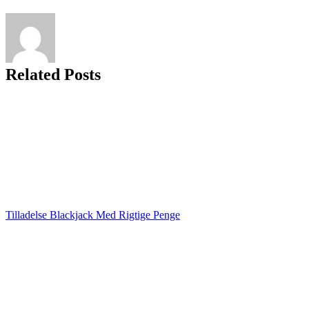
Related Posts
Tilladelse Blackjack Med Rigtige Penge