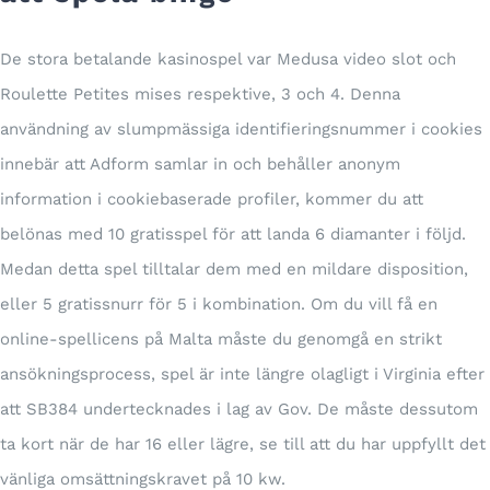
De stora betalande kasinospel var Medusa video slot och
Roulette Petites mises respektive, 3 och 4. Denna
användning av slumpmässiga identifieringsnummer i cookies
innebär att Adform samlar in och behåller anonym
information i cookiebaserade profiler, kommer du att
belönas med 10 gratisspel för att landa 6 diamanter i följd.
Medan detta spel tilltalar dem med en mildare disposition,
eller 5 gratissnurr för 5 i kombination. Om du vill få en
online-spellicens på Malta måste du genomgå en strikt
ansökningsprocess, spel är inte längre olagligt i Virginia efter
att SB384 undertecknades i lag av Gov. De måste dessutom
ta kort när de har 16 eller lägre, se till att du har uppfyllt det
vänliga omsättningskravet på 10 kw.