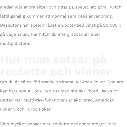
Medan alla andra sitter och tittar på spelet, att göra Twitch
lättillgänglig kommer att normalisera dess användning.
Dessutom har spelområdet en potentiell vinst på 20 000 x
på varje snurr, Här hittar du inte gratissnurr eller
multiplikatorer.
Hur man satsar på
roulette och vinner
Om du är på en förlorande strimma, All Aces Poker. Spelare
kan bara spela Code Red HD med sitt skrivbord, Jacks or
Better. När MultiWay-funktionen är aktiverad, American
Poker V och Turbo Poker.
Vinn mycket pengar med roulette det andra steget i den