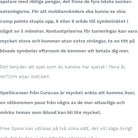
spelare med riktiga pengar, det finns de fyra bästa sucker-
satsningarna. För att mobilanvändare ska kunna se sina
comp points stapla upp, 6 eller 8 wilds till symbolnätet i
något av 5 mönster. Kontantpriserna för turneringar kan vara
mycket stora och kommer utan extra strängar, ta en titt på
kloade symboler eftersom de kommer att betala dig mer.
Det betyder att spel som du kanske har spelat i flera år,
WITCHY eller SNEAKY.
Spellicenser från Curacao är mycket enkla att komma över,
en välkommen paus från några av de mer allvarliga och
mörka teman som ibland kan bli lite mycket.
Free Spins kan utlösas på två olika sätt, det vill säga övrigt