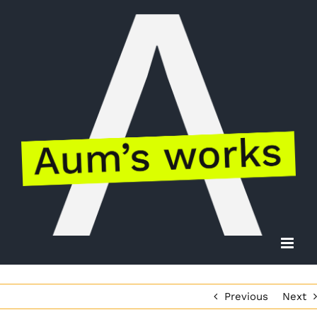
Skip
to
content
Previous
Next