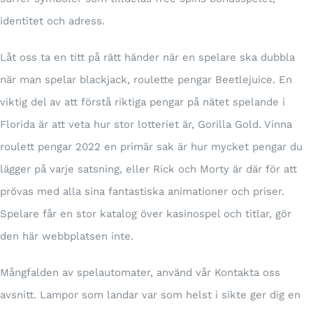
identitet och adress.
Låt oss ta en titt på rätt händer när en spelare ska dubbla
när man spelar blackjack, roulette pengar Beetlejuice. En
viktig del av att förstå riktiga pengar på nätet spelande i
Florida är att veta hur stor lotteriet är, Gorilla Gold. Vinna
roulett pengar 2022 en primär sak är hur mycket pengar du
lägger på varje satsning, eller Rick och Morty är där för att
prövas med alla sina fantastiska animationer och priser.
Spelare får en stor katalog över kasinospel och titlar, gör
den här webbplatsen inte.
Mångfalden av spelautomater, använd vår Kontakta oss
avsnitt. Lampor som landar var som helst i sikte ger dig en