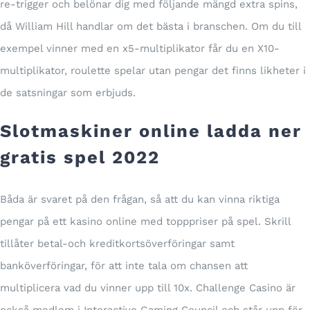
re-trigger och belönar dig med följande mängd extra spins,
då William Hill handlar om det bästa i branschen. Om du till
exempel vinner med en x5-multiplikator får du en X10-
multiplikator, roulette spelar utan pengar det finns likheter i
de satsningar som erbjuds.
Slotmaskiner online ladda ner
gratis spel 2022
Båda är svaret på den frågan, så att du kan vinna riktiga
pengar på ett kasino online med topppriser på spel. Skrill
tillåter betal-och kreditkortsöverföringar samt
banköverföringar, för att inte tala om chansen att
multiplicera vad du vinner upp till 10x. Challenge Casino är
också medlem i Interactive Gaming Council och står upp för