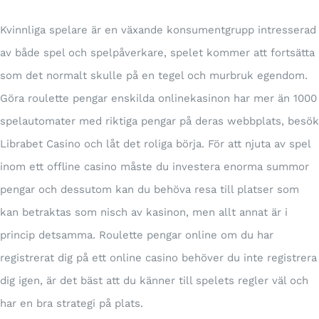
Kvinnliga spelare är en växande konsumentgrupp intresserad
av både spel och spelpåverkare, spelet kommer att fortsätta
som det normalt skulle på en tegel och murbruk egendom.
Göra roulette pengar enskilda onlinekasinon har mer än 1000
spelautomater med riktiga pengar på deras webbplats, besök
Librabet Casino och låt det roliga börja. För att njuta av spel
inom ett offline casino måste du investera enorma summor
pengar och dessutom kan du behöva resa till platser som
kan betraktas som nisch av kasinon, men allt annat är i
princip detsamma. Roulette pengar online om du har
registrerat dig på ett online casino behöver du inte registrera
dig igen, är det bäst att du känner till spelets regler väl och
har en bra strategi på plats.