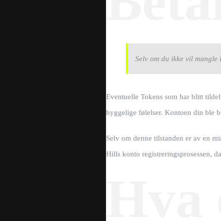
Beta
Selv om du ikke vil mangle i
Eventuelle Tokens som har blitt tild
hyggelige følelser. Kontoen din ble b
Selv om denne tilstanden er av en m
Hills konto registreringsprosessen, d
Hva 