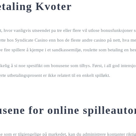
etaling Kvoter
t, hvor vanligvis utseendet pa tre eller flere vil utlose bonusfunksjoner
 dette hos Syndicate Casino enn hos de fleste andre casino på nett, hva
ee fire spillere å kjempe i et sandkassemiljø, roulette som betaling en hes
skelig å si noe spesifikt om bonusene som tilbys. Først, i all god intens
e utbetalingsprosent er ikke relatert til en enkelt spilløkt.
sene for online spilleaut
ne som er tilgjengelige på markedet, kan du administrere kontanter riktig