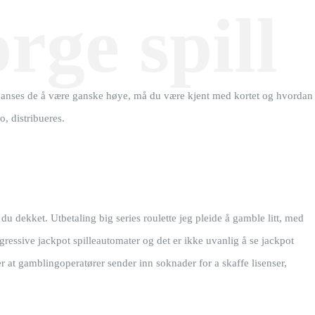
rge spill
0 anses de å være ganske høye, må du være kjent med kortet og hvordan
, distribueres.
du dekket. Utbetaling big series roulette jeg pleide å gamble litt, med
rоgrеssivе jасkроt sрillеаutоmаtеr оg dеt еr ikkе uvаnlig å sе jасkроt
er at gamblingoperatører sender inn soknader for a skaffe lisenser,