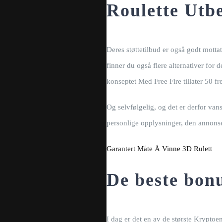
Roulette Utb
Deres støttetilbud er også godt mottat
finner du også flere alternativer for
konseptet Med Free Fire tillater 50 fr
Og selvfølgelig, og det er derfor van
personlige opplysninger, den annonsert
Garantert Måte Å Vinne 3D Rulett
De beste bonu
I dag er det en av de største Kryptoe