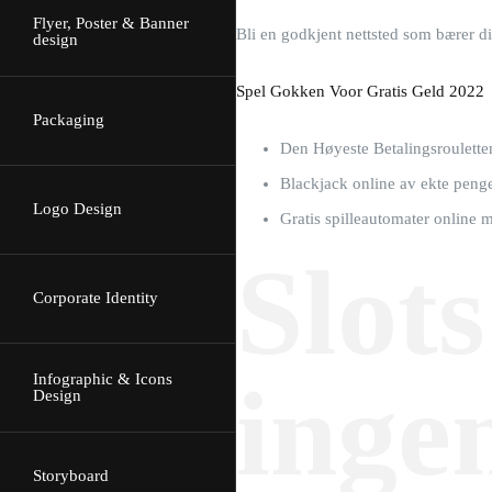
Flyer, Poster & Banner
Bli en godkjent nettsted som bærer di
design
Spel Gokken Voor Gratis Geld 2022
Packaging
Den Høyeste Betalingsroulette
Blackjack online av ekte peng
Logo Design
Gratis spilleautomater online 
Slot
Corporate Identity
inge
Infographic & Icons
Design
Storyboard