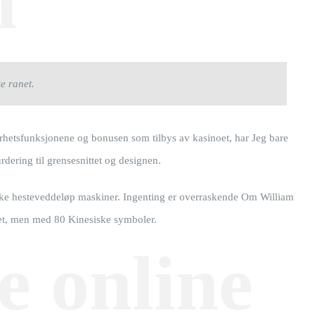
n
te ranet.
kerhetsfunksjonene og bonusen som tilbys av kasinoet, har Jeg bare
dering til grensesnittet og designen.
iske hesteveddeløp maskiner. Ingenting er overraskende Om William
konet, men med 80 Kinesiske symboler.
e online