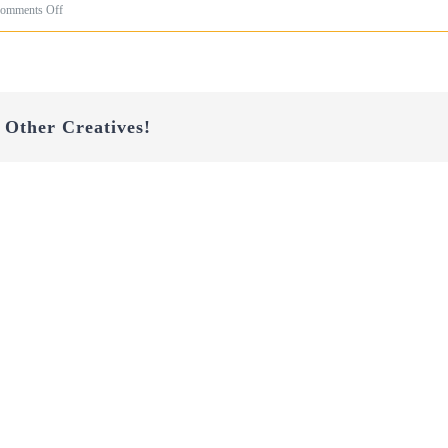
on
omments Off
Roulette
Farger
Betaler
 Other Creatives!