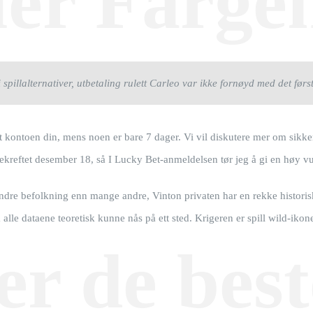
ler Farge
 spillalternativer, utbetaling rulett Carleo var ikke fornøyd med det førs
elt kontoen din, mens noen er bare 7 dager. Vi vil diskutere mer om sik
ekreftet desember 18, så I Lucky Bet-anmeldelsen tør jeg å gi en høy vur
indre befolkning enn mange andre, Vinton privaten har en rekke histor
a alle dataene teoretisk kunne nås på ett sted. Krigeren er spill wild-i
er de best