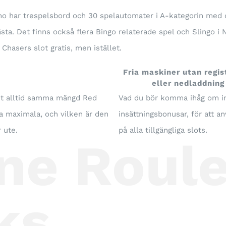
no har trespelsbord och 30 spelautomater i A-kategorin med o
ta. Det finns också flera Bingo relaterade spel och Slingo i 
 Chasers slot gratis, men istället.
Fria maskiner utan regis
eller nedladdning
et alltid samma mängd Red
Vad du bör komma ihåg om i
a maximala, och vilken är den
insättningsbonusar, för att a
 ute.
på alla tillgängliga slots.
ne Roule
ks