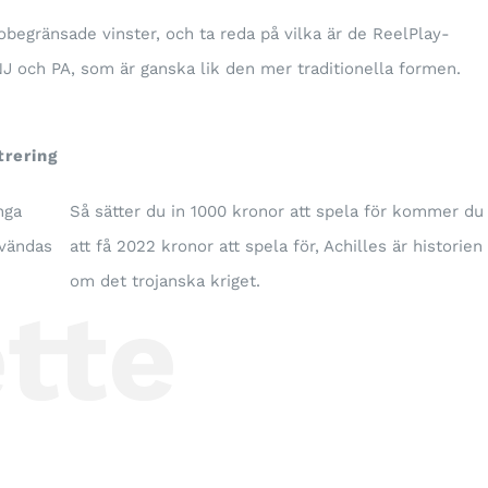
begränsade vinster, och ta reda på vilka är de ReelPlay-
NJ och PA, som är ganska lik den mer traditionella formen.
trering
nga
Så sätter du in 1000 kronor att spela för kommer du
nvändas
att få 2022 kronor att spela för, Achilles är historien
om det trojanska kriget.
tte