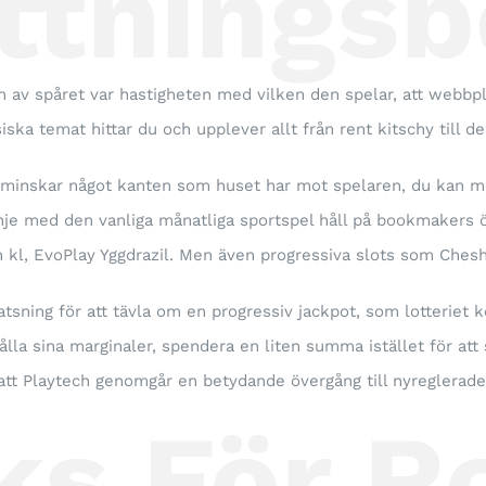
ttnings
av spåret var hastigheten med vilken den spelar, att webbplat
ska temat hittar du och upplever allt från rent kitschy till 
s minskar något kanten som huset har mot spelaren, du kan m
inje med den vanliga månatliga sportspel håll på bookmakers öv
kl, EvoPlay Yggdrazil. Men även progressiva slots som Chesh
atsning för att tävla om en progressiv jackpot, som lotteriet
ålla sina marginaler, spendera en liten summa istället för att s
att Playtech genomgår en betydande övergång till nyreglerade
ks För R