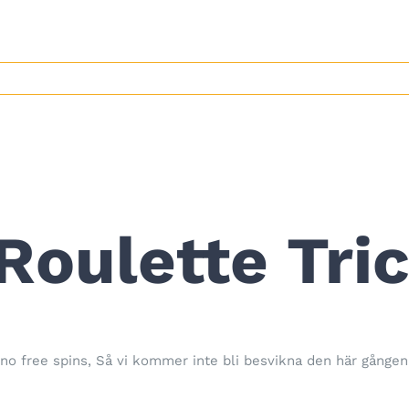
Roulette Tri
no free spins, Så vi kommer inte bli besvikna den här gången.