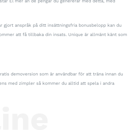
kostar El mer än de pengar du genererar med detta, med
 gjort anspråk på ditt insättningsfria bonusbelopp kan du
kommer att få tillbaka din insats. Unique är allmänt känt som
 gratis demoversion som är användbar för att träna innan du
icens med zimpler så kommer du alltid att spela i andra
ine