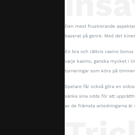
insä
Den mest frustrerande aspekten 
baserat på genre. Med det kinesi
En bra och rättvis casino bonu
varje kasino, ganska mycket i l
turneringar som körs på timmen 
Spelare får också göra en sidos
sänka sina odds för att upprätth
av de främsta anledningarna är 
Tric