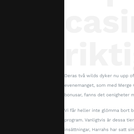
casi
rikt
Deras två wilds dyker nu upp of
evenemanget, som med Merge Gam
bonusar, fanns det oenigheter 
Vi får heller inte glömma bort b
program. Vanligtvis är dessa ti
insättningar, Harrahs har satt s