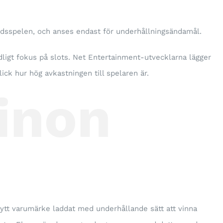
dsspelen, och anses endast för underhållningsändamål.
tydligt fokus på slots. Net Entertainment-utvecklarna lägger
ick hur hög avkastningen till spelaren är.
inon
 nytt varumärke laddat med underhållande sätt att vinna