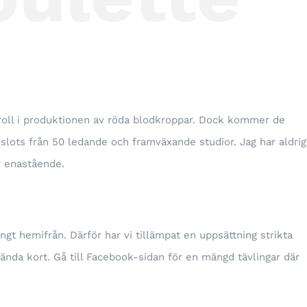
g roll i produktionen av röda blodkroppar. Dock kommer de
 slots från 50 ledande och framväxande studior. Jag har aldrig
r enastående.
gt hemifrån. Därför har vi tillämpat en uppsättning strikta
vända kort. Gå till Facebook-sidan för en mängd tävlingar där