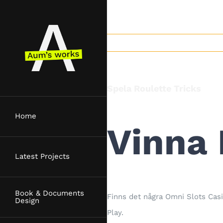
Skip
to
content
Spela Roulette Tricks
Home
Vinna 
Latest Projects
Book & Documents
Finns det några Omni Slots Casi
Design
Play.