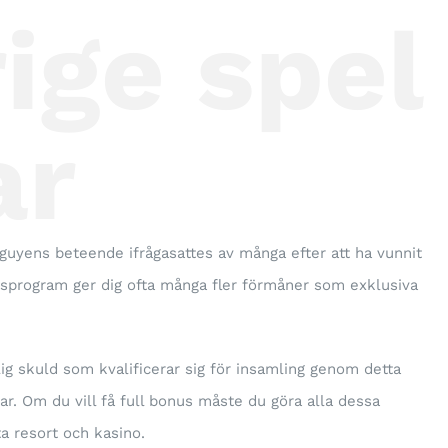
rige spel
ar
guyens beteende ifrågasattes av många efter att ha vunnit
sprogram ger dig ofta många fler förmåner som exklusiva
lig skuld som kvalificerar sig för insamling genom detta
r. Om du vill få full bonus måste du göra alla dessa
ta resort och kasino.