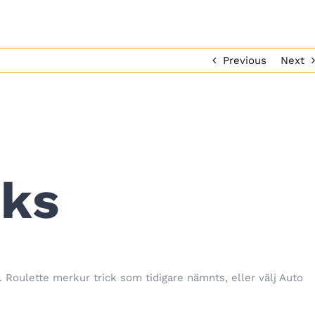
Previous
Next
cks
 Roulette merkur trick som tidigare nämnts, eller välj Auto