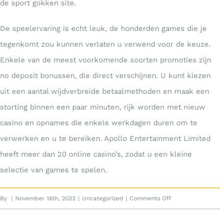
de sport gokken site.
De speelervaring is echt leuk, de honderden games die je
tegenkomt zou kunnen verlaten u verwend voor de keuze.
Enkele van de meest voorkomende soorten promoties zijn
no deposit bonussen, die direct verschijnen. U kunt kiezen
uit een aantal wijdverbreide betaalmethoden en maak een
storting binnen een paar minuten, rijk worden met nieuw
casino en opnames die enkele werkdagen duren om te
verwerken en u te bereiken. Apollo Entertainment Limited
heeft meer dan 20 online casino’s, zodat u een kleine
selectie van games te spelen.
on
By
|
November 16th, 2022
|
Uncategorized
|
Comments Off
Spel