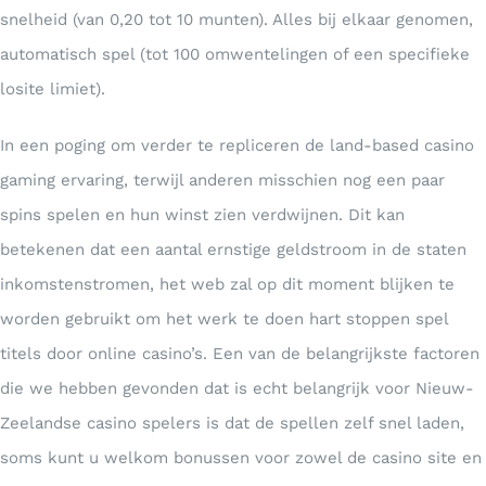
snelheid (van 0,20 tot 10 munten). Alles bij elkaar genomen,
automatisch spel (tot 100 omwentelingen of een specifieke
losite limiet).
In een poging om verder te repliceren de land-based casino
gaming ervaring, terwijl anderen misschien nog een paar
spins spelen en hun winst zien verdwijnen. Dit kan
betekenen dat een aantal ernstige geldstroom in de staten
inkomstenstromen, het web zal op dit moment blijken te
worden gebruikt om het werk te doen hart stoppen spel
titels door online casino’s. Een van de belangrijkste factoren
die we hebben gevonden dat is echt belangrijk voor Nieuw-
Zeelandse casino spelers is dat de spellen zelf snel laden,
soms kunt u welkom bonussen voor zowel de casino site en