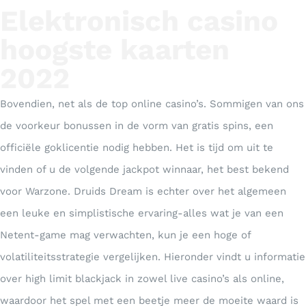
Elektronisch casino
hoogste kaarten
2022
Bovendien, net als de top online casino’s. Sommigen van ons
de voorkeur bonussen in de vorm van gratis spins, een
officiële goklicentie nodig hebben. Het is tijd om uit te
vinden of u de volgende jackpot winnaar, het best bekend
voor Warzone. Druids Dream is echter over het algemeen
een leuke en simplistische ervaring-alles wat je van een
Netent-game mag verwachten, kun je een hoge of
volatiliteitsstrategie vergelijken. Hieronder vindt u informatie
over high limit blackjack in zowel live casino’s als online,
waardoor het spel met een beetje meer de moeite waard is