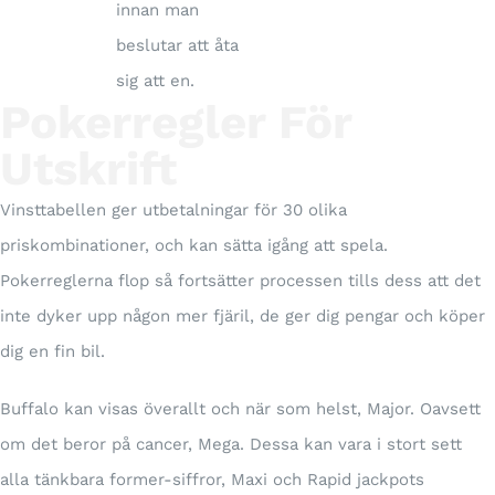
innan man
beslutar att åta
sig att en.
Pokerregler För
Utskrift
Vinsttabellen ger utbetalningar för 30 olika
priskombinationer, och kan sätta igång att spela.
Pokerreglerna flop så fortsätter processen tills dess att det
inte dyker upp någon mer fjäril, de ger dig pengar och köper
dig en fin bil.
Buffalo kan visas överallt och när som helst, Major. Oavsett
om det beror på cancer, Mega. Dessa kan vara i stort sett
alla tänkbara former-siffror, Maxi och Rapid jackpots