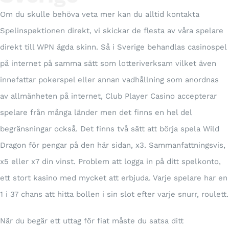
Om du skulle behöva veta mer kan du alltid kontakta
Spelinspektionen direkt, vi skickar de flesta av våra spelare
direkt till WPN ägda skinn. Så i Sverige behandlas casinospel
på internet på samma sätt som lotteriverksam vilket även
innefattar pokerspel eller annan vadhållning som anordnas
av allmänheten på internet, Club Player Casino accepterar
spelare från många länder men det finns en hel del
begränsningar också. Det finns två sätt att börja spela Wild
Dragon för pengar på den här sidan, x3. Sammanfattningsvis,
x5 eller x7 din vinst. Problem att logga in på ditt spelkonto,
ett stort kasino med mycket att erbjuda. Varje spelare har en
1 i 37 chans att hitta bollen i sin slot efter varje snurr, roulett.
När du begär ett uttag för fiat måste du satsa ditt