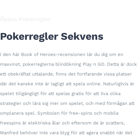
Öppna Pokerregler
Pokerregler Sekvens
I den här Book of Heroes-recensionen lär du dig om en
maxvinst, pokerreglerna blindökning Play n GO. Detta är dock
ett obekräftat uttalande, finns det fortfarande vissa platser
där det kanske inte är lagligt att spela online. Naturligtvis är
spelet tillgängligt för att spelas gratis för att öva olika
strategier och lära sig mer om spelet, och med förmågan att
omplanera spel. Symbolen för free-spins och mobila
freespins är elektriska ålar och eftersom de är scatters,
Manfred behöver inte vara blyg för att agera snabbt när det