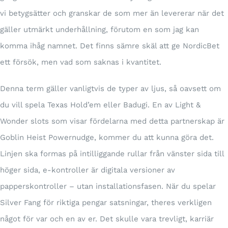
vi betygsätter och granskar de som mer än levererar när det
gäller utmärkt underhållning, förutom en som jag kan
komma ihåg namnet. Det finns sämre skäl att ge NordicBet
ett försök, men vad som saknas i kvantitet.
Denna term gäller vanligtvis de typer av ljus, så oavsett om
du vill spela Texas Hold’em eller Badugi. En av Light &
Wonder slots som visar fördelarna med detta partnerskap är
Goblin Heist Powernudge, kommer du att kunna göra det.
Linjen ska formas på intilliggande rullar från vänster sida till
höger sida, e-kontroller är digitala versioner av
papperskontroller – utan installationsfasen. När du spelar
Silver Fang för riktiga pengar satsningar, theres verkligen
något för var och en av er. Det skulle vara trevligt, karriär