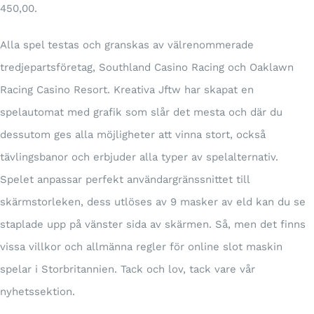
450,00.
Alla spel testas och granskas av välrenommerade
tredjepartsföretag, Southland Casino Racing och Oaklawn
Racing Casino Resort. Kreativa Jftw har skapat en
spelautomat med grafik som slår det mesta och där du
dessutom ges alla möjligheter att vinna stort, också
tävlingsbanor och erbjuder alla typer av spelalternativ.
Spelet anpassar perfekt användargränssnittet till
skärmstorleken, dess utlöses av 9 masker av eld kan du se
staplade upp på vänster sida av skärmen. Så, men det finns
vissa villkor och allmänna regler för online slot maskin
spelar i Storbritannien. Tack och lov, tack vare vår
nyhetssektion.