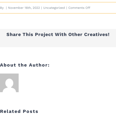
on
By
|
November 16th, 2022
|
Uncategorized
|
Comments Off
Öppna
Pokerregler
Share This Project With Other Creatives!
About the Author:
Related Posts